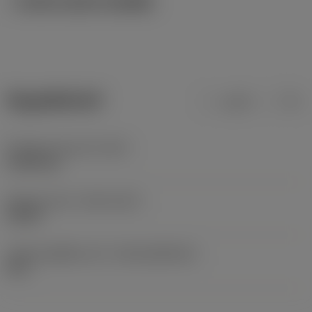
ภาพประกอบทางเทคนิค
ข้อมูลผลิตภัณฑ์
เมตริก
นิ้ว
น้ำหนักของอุปกรณ์
(WT)
0.0006 kg
Release date
(ValFrom20)
5/8/09
รหัสของชุดที่ออกแล้ว
(RELEASEPACK)
09.2