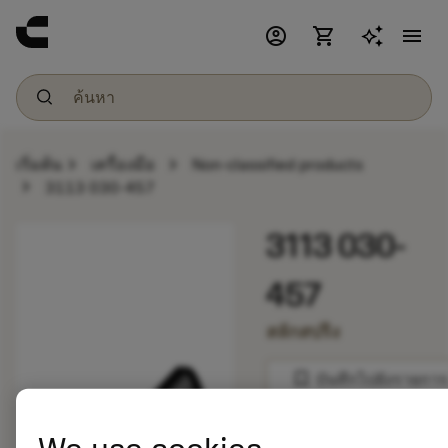
account_circle
shopping_cart
menu
chevron_right
chevron_right
เริ่มต้น
เครื่องมือ
Non-classified products
chevron_right
3113 030-457
3113 030-
457
สลักสปริง
bookmark
บันทึกไปยังรายการ
balance
เปรียบเทียบผลิตภัณ