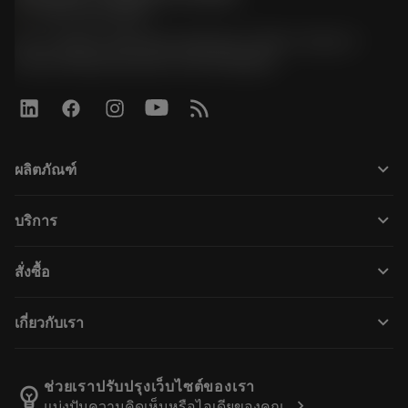
phone
+66 2 016 2120
51, JL Tower, 19th Floor, Room No. 1904-6, Rama 9
Road, Kwaeng Huamark, Khet Bangkapi
keyboard_arrow_down
ผลิตภัณฑ์
ผลิตภัณฑ์ทั้งหมด
keyboard_arrow_down
บริการ
CoroPlus® Tool Guide
การรีไซเคิล
Tool Assembly
keyboard_arrow_down
สั่งซื้อ
การฟื้นฟูสภาพเครื่องมือ
Tailor Made
วิธีการซื้อ
ความรู้
แคตตาล็อก
keyboard_arrow_down
เกี่ยวกับเรา
สั่ง ซื้อ
บทเรียนอิเล็กทรอนิกส์
ตำแหน่งงาน
ผลการค้นหา
กิจกรรมและการฝึกอบรม
เกี่ยวกับแซนด์วิคโคโรม้อนท์
ติดตามคําสั่งซื้อของคุณ
Tool ID
ช่วยเราปรับปรุงเว็บไซต์ของเรา
emoji_objects
chevron_right
แบ่งปันความคิดเห็นหรือไอเดียของคุณ