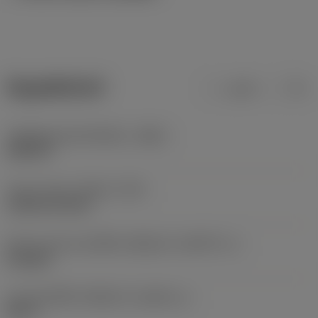
ข้อมูลผลิตภัณฑ์
เมตริก
นิ้ว
รหัสวัสดุของตัวเครื่องมือ
(BMC)
เหล็กกล้า
Type of head
(HEAD_TYPE)
cylindrical head
ลักษณะรูปทรงของชิ้นส่วนที่ถูกขับ
(KGRPTP_1)
hexagon
ขนาดของชิ้นส่วนที่ถูกขับ
(KGRPS_1)
HEX 3