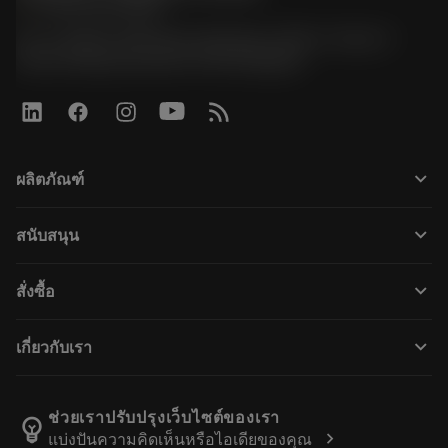
phone
+66 2 016 2120
51, JL Tower, 19th Floor, Room No. 1904-6, Rama 9
Road, Kwaeng Huamark, Khet Bangkapi
keyboard_arrow_down
ผลิตภัณฑ์
เครื่องมือทั้งหมด
keyboard_arrow_down
สนับสนุน
ซอฟต์แวร์ทั้งหมด
ฝ่ายบริการลูกค้า
การรีไซเคิล
keyboard_arrow_down
สั่งซื้อ
ผู้จัดจำหน่ายและผู้เชี่ยวชาญ
การปรับสภาพใหม่
วิธีซื้อ
คู่มือและบทช่วยสอน
Tailor Made
keyboard_arrow_down
เกี่ยวกับเรา
สั่งซื้อ
เครื่องคิดเลขและแอป
เกี่ยวกับ Sandvik Coromant
ส่งคืน
แคตตาล็อกและคู่มืออ้างอิง
Manufacturing Wellness
ติดตามคำสั่งซื้อของคุณ
ช่วยเราปรับปรุงเว็บไซต์ของเรา
emoji_objects
chevron_right
แบ่งปันความคิดเห็นหรือไอเดียของคุณ
อาชีพ
ทำใบเสนอราคา