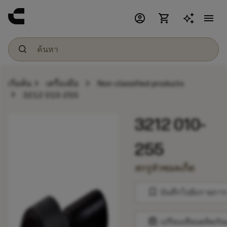
account_circle
shopping_cart
menu
chevron_right
chevron_right
เริ่มต้น
เครื่องมือ
Non-classified products
chevron_right
3212 010-255
3212 010-
255
สกรูหัวซอคเก็ต
bookmark
บันทึกไปยังรายการ
balance
เปรียบเทียบผลิตภัณ