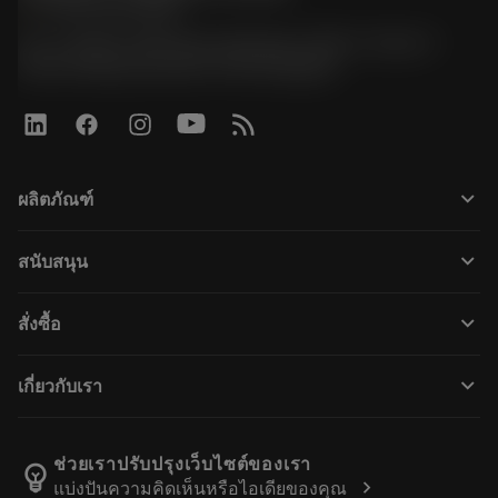
phone
+66 2 016 2120
51, JL Tower, 19th Floor, Room No. 1904-6, Rama 9
Road, Kwaeng Huamark, Khet Bangkapi
keyboard_arrow_down
ผลิตภัณฑ์
All tools
keyboard_arrow_down
สนับสนุน
All software
Customer service
การรีไซเคิล
keyboard_arrow_down
สั่งซื้อ
Distributors and specialists
การฟื้นฟูสภาพเครื่องมือ
How to buy
Guides and tutorials
Tailor Made
keyboard_arrow_down
เกี่ยวกับเรา
Order
Calculators and apps
Career
Return
Catalogues and handbooks
About Sandvik Coromant
Track your order
ช่วยเราปรับปรุงเว็บไซต์ของเรา
emoji_objects
chevron_right
แบ่งปันความคิดเห็นหรือไอเดียของคุณ
Find Us
Make a quotation