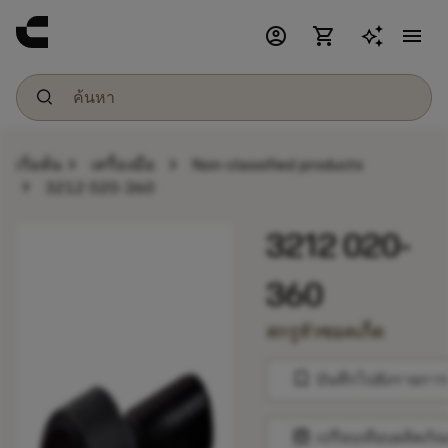
account_circle
shopping_cart
menu
chevron_right
chevron_right
เริ่มต้น
เครื่องมือ
Non-classified products
chevron_right
3212 020-360
3212 020-
360
สกรูหัวซอคเก็ต
bookmark
บันทึกไปยังรายการ
balance
เปรียบเทียบผลิตภัณ