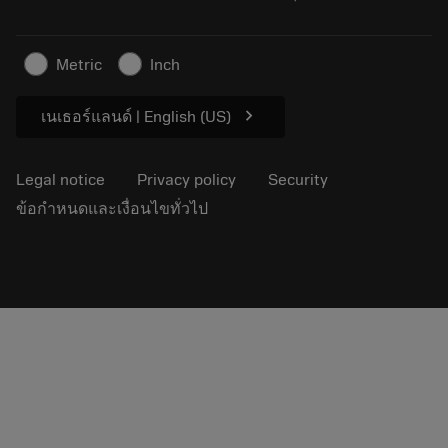
For press
Safety information
Metric
Inch
Sustainability
chevron_right
เนเธอร์แลนด์ | English (US)
Legal notice
Privacy policy
Security
ข้อกำหนดและเงื่อนไขทั่วไป