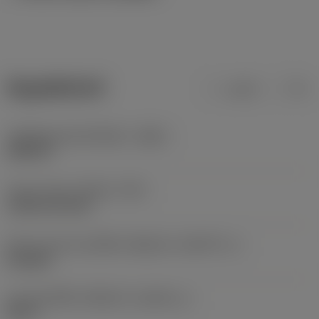
ข้อมูลผลิตภัณฑ์
เมตริก
นิ้ว
รหัสวัสดุของตัวเครื่องมือ
(BMC)
เหล็กกล้า
Type of head
(HEAD_TYPE)
cylindrical head
ลักษณะรูปทรงของชิ้นส่วนที่ถูกขับ
(KGRPTP_1)
hexagon
ขนาดของชิ้นส่วนที่ถูกขับ
(KGRPS_1)
HEX 5