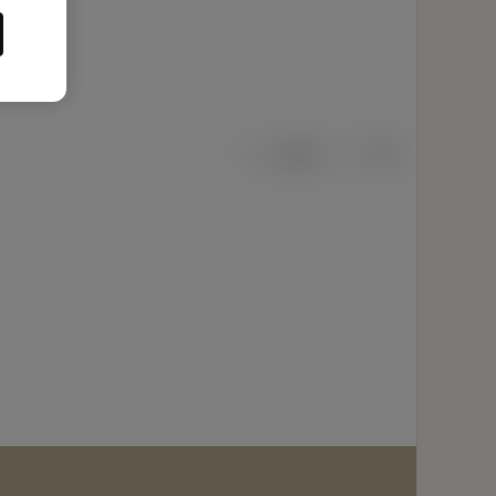
เมตริก
นิ้ว