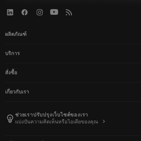
ผลิตภัณฑ์
All products
บริการ
CoroPlus® Tool Guide
Tool Assembly
การรีไซเคิล
สั่งซื้อ
Tailor Made
การฟื้นฟูสภาพเครื่องมือ
Catalogues
ความรู้
How to buy
เกี่ยวกับเรา
E-learning
Order
Events and training
Return
Career
Tool ID
Track your order
About Sandvik Coromant
ช่วยเราปรับปรุงเว็บไซต์ของเรา
emoji_objects
chevron_right
แบ่งปันความคิดเห็นหรือไอเดียของคุณ
FAQ
Find Us
Contact us
For press