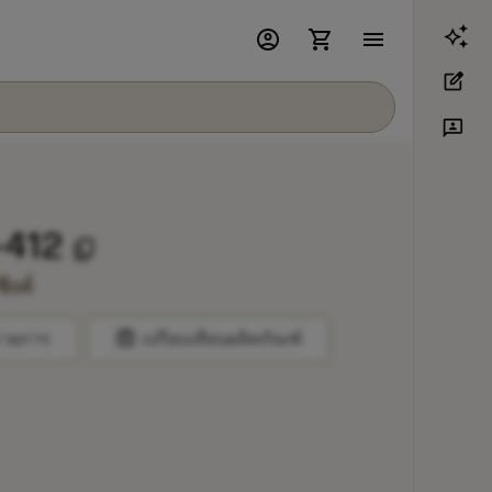
account_circle
shopping_cart
menu
edit_square
3p
-412
content_copy
ิงค์
balance
รายการ
เปรียบเทียบผลิตภัณฑ์