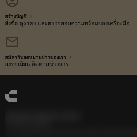
account_circle
chevron_right
สร้างบัญชี
สั่งซื้อ ดูราคา และตรวจสอบความพร้อมของเครื่องมือ
mail
chevron_right
สมัครรับจดหมายข่าวของเรา
ลงทะเบียน ติดตามข่าวสาร
Sandvik Thailand Limited
phone
+66 2 016 2120
51, JL Tower, 19th Floor, Room No. 1904-6, Rama 9 Road,