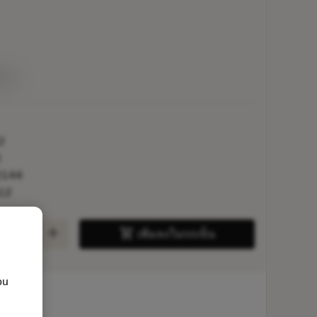
่าย
2
3
2144
12
add
shopping_cart
เพิ่มลงในรถเข็น
ou