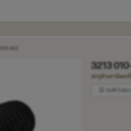
010-412
3213 010
สกรูหัวเคาน์เตอร์ซ
bookmark
บันทึกไปยัง