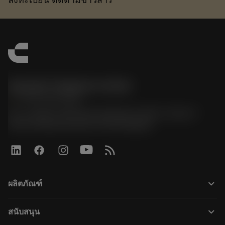
Sandvik Thailand Limited
phone
+66 2 016 2120
51, JL Tower, 19th Floor, Room No. 1904-6, Rama 9
Road, Kwaeng Huamark, Khet Bangkapi
keyboard_arrow_down
ผลิตภัณฑ์
Alle værktøjer
keyboard_arrow_down
สนับสนุน
Al software