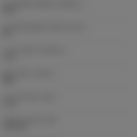
ขนาดของชิ้นส่วนที่ถูกขับ
(KGRPS_1)
HEX 4
ขนาดเส้นผ่านศูนย์กลางเกลียว
(TDZ_2)
M 8
ความยาวเกลียว
(THLGTH_2)
6 mm
ทิศทางเกลียว
(THDH_2)
Right
ความยาวโดยรวม
(OAL)
6 mm
น้ำหนักของอุปกรณ์
(WT)
0.0013 kg