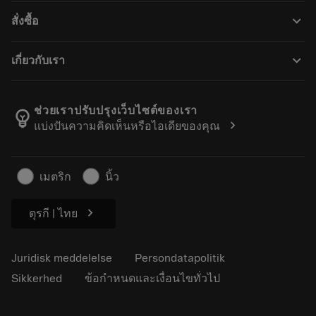
Kundeservice
Genbrug
keyboard_arrow_down
สั่งซื้อ
Distributører og specialister
Genopslibning
Sådan køber du
Vejledninger og vejledninger
Tailor Made
keyboard_arrow_down
เกี่ยวกับเรา
Bestil
Lommeregnere og apps
Om Sandvik Coromant
Returnering
Kataloger og håndbøger
Manufacturing Wellness
Spor din ordre
ช่วยเราปรับปรุงเว็บไซต์ของเรา
emoji_objects
chevron_right
แบ่งปันความคิดเห็นหรือไอเดียของคุณ
Karriere
Lav et tilbud
Bæredygtig virksomhed
Artikler
เมตริก
นิ้ว
Til pressen
chevron_right
ตุรกี | ไทย
Juridisk meddelelse
Persondatapolitik
Sikkerhed
ข้อกำหนดและเงื่อนไขทั่วไป