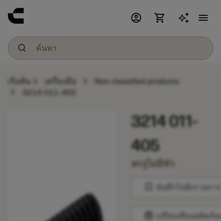
account_circle
shopping_cart
menu
chevron_right
chevron_right
เริ่มต้น
เครื่องมือ
Non-classified products
chevron_right
3214 011-405
3214 011-
405
สกรูไม่มีหัว
bookmark
บันทึกไปยังรายการ
balance
เปรียบเทียบผลิตภัณ