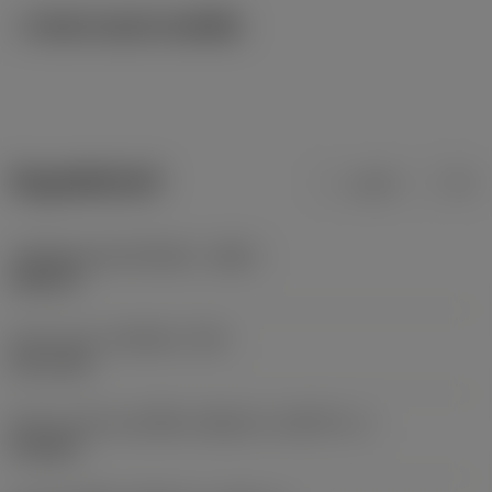
ภาพประกอบทางเทคนิค
ข้อมูลผลิตภัณฑ์
เมตริก
นิ้ว
รหัสวัสดุของตัวเครื่องมือ
(BMC)
เหล็กกล้า
Screw type
(SCREW_TYPE)
set screw
ลักษณะรูปทรงของชิ้นส่วนที่ถูกขับ
(KGRPTP_1)
hexagon