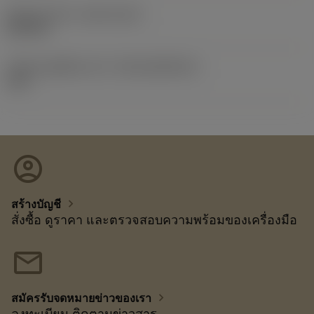
Release date
(ValFrom20)
22/9/15
รหัสของชุดที่ออกแล้ว
(RELEASEPACK)
15.2
account_circle
chevron_right
สร้างบัญชี
สั่งซื้อ ดูราคา และตรวจสอบความพร้อมของเครื่องมือ
mail
chevron_right
สมัครรับจดหมายข่าวของเรา
ลงทะเบียน ติดตามข่าวสาร