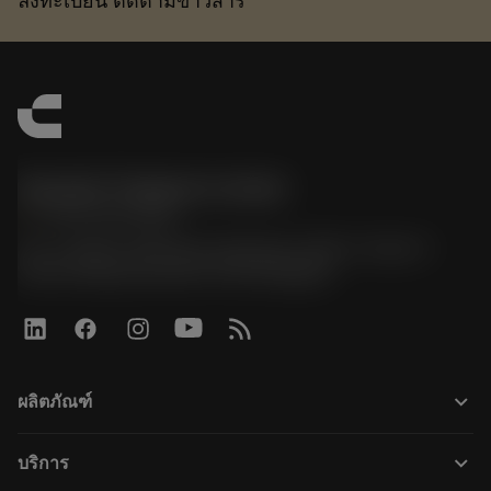
ลงทะเบียน ติดตามข่าวสาร
Sandvik Thailand Limited
phone
+66 2 016 2120
51, JL Tower, 19th Floor, Room No. 1904-6, Rama 9
Road, Kwaeng Huamark, Khet Bangkapi
keyboard_arrow_down
ผลิตภัณฑ์
ผลิตภัณฑ์ทั้งหมด
keyboard_arrow_down
บริการ
CoroPlus® Tool Guide