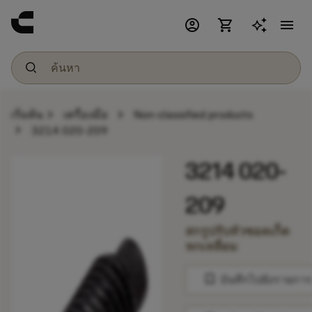
account_circle
shopping_cart
menu
chevron_right
chevron_right
เริ่มต้น
เครื่องมือ
Non-classified products
chevron_right
3214 020-209
3214 020-
209
สกรูปรับหัวซอคเก็ต
หกเหลี่ยม
bookmark
บันทึกไปยังรายการ