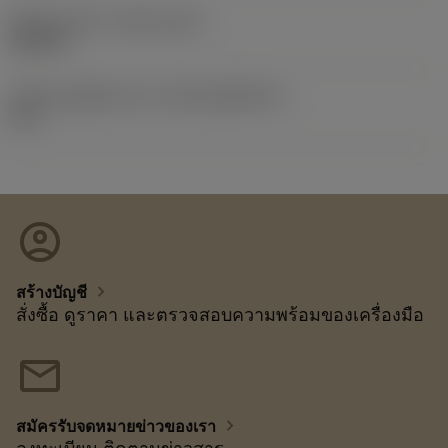
Release date
(ValFrom20)
18/6/07
รหัสของชุดที่ออกแล้ว
(RELEASEPACK)
07.1
account_circle
chevron_right
สร้างบัญชี
สั่งซื้อ ดูราคา และตรวจสอบความพร้อมของเครื่องมือ
mail
chevron_right
สมัครรับจดหมายข่าวของเรา