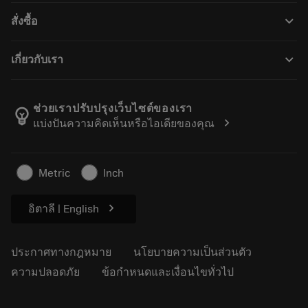
การรีไซเคิล
Tool Assembly
keyboard_arrow_down
สั่งซื้อ
การฟื้นฟูสภาพเครื่องมือ
Tailor Made
วิธีการซื้อ
ความรู้
แคตตาล็อก
keyboard_arrow_down
เกี่ยวกับเรา
สั่ง ซื้อ
บทเรียนอิเล็กทรอนิกส์
ตำแหน่งงาน
ผลการค้นหา
กิจกรรมและการฝึกอบรม
เกี่ยวกับแซนด์วิคโคโรม้อนท์
ติดตามคําสั่งซื้อของคุณ
Tool ID
ช่วยเราปรับปรุงเว็บไซต์ของเรา
emoji_objects
chevron_right
แบ่งปันความคิดเห็นหรือไอเดียของคุณ
ค้นหาเรา
คำ ถาม
สำหรับสื่อมวลชน
ติดต่อเรา
ข้อมูลความปลอดภัยในการทำงาน
Metric
Inch
ความยั่งยืน
chevron_right
อิตาลี | English
ประกาศทางกฎหมาย
นโยบายความเป็นส่วนตัว
ความปลอดภัย
ข้อกำหนดและเงื่อนไขทั่วไป