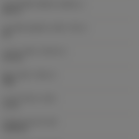
ขนาดของชิ้นส่วนที่ถูกขับ
(KGRPS_1)
HEX 1,5
ขนาดเส้นผ่านศูนย์กลางเกลียว
(TDZ_2)
M 3
ความยาวเกลียว
(THLGTH_2)
14.5 mm
ทิศทางเกลียว
(THDH_2)
Right
ความยาวโดยรวม
(OAL)
16 mm
น้ำหนักของอุปกรณ์
(WT)
0.0006 kg