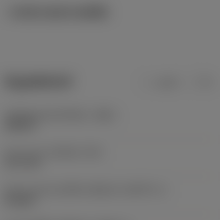
ภาพประกอบทางเทคนิค
ข้อมูลผลิตภัณฑ์
เมตริก
นิ้ว
รหัสวัสดุของตัวเครื่องมือ
(BMC)
เหล็กกล้า
Screw type
(SCREW_TYPE)
set screw
ลักษณะรูปทรงของชิ้นส่วนที่ถูกขับ
(KGRPTP_1)
hexagon