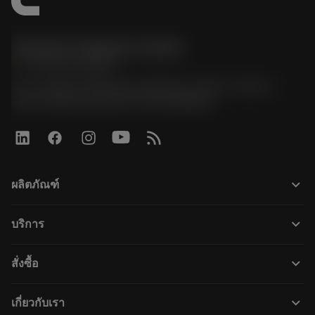
Sandvik Thailand Limited
phone
+66 2 016 2120
51, JL Tower, 19th Floor, Room No. 1904-6, Rama 9
Road, Kwaeng Huamark, Khet Bangkapi
keyboard_arrow_down
ผลิตภัณฑ์
ผลิตภัณฑ์ทั้งหมด
keyboard_arrow_down
บริการ
CoroPlus® Tool Guide
การรีไซเคิล
Tool Assembly
keyboard_arrow_down
สั่งซื้อ
การฟื้นฟูสภาพเครื่องมือ
Tailor Made
วิธีการซื้อ
ความรู้
แคตตาล็อก
keyboard_arrow_down
เกี่ยวกับเรา
สั่ง ซื้อ
บทเรียนอิเล็กทรอนิกส์