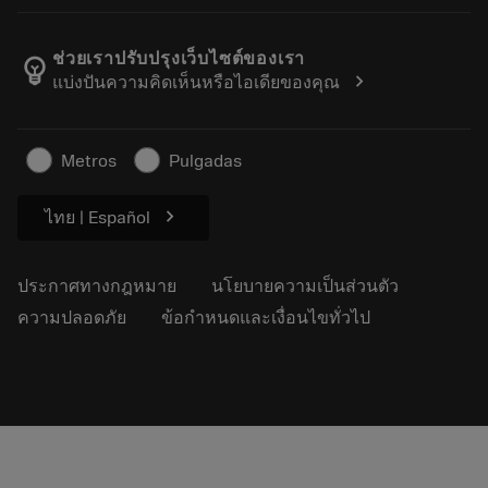
ตำแหน่งงาน
ผลการค้นหา
กิจกรรมและการฝึกอบรม
เกี่ยวกับแซนด์วิคโคโรม้อนท์
ติดตามคําสั่งซื้อของคุณ
Tool ID
ช่วยเราปรับปรุงเว็บไซต์ของเรา
emoji_objects
chevron_right
แบ่งปันความคิดเห็นหรือไอเดียของคุณ
ค้นหาเรา
คำ ถาม
สำหรับสื่อมวลชน
ติดต่อเรา
ข้อมูลความปลอดภัยในการทำงาน
Metros
Pulgadas
ความยั่งยืน
chevron_right
ไทย | Español
ประกาศทางกฎหมาย
นโยบายความเป็นส่วนตัว
ความปลอดภัย
ข้อกำหนดและเงื่อนไขทั่วไป