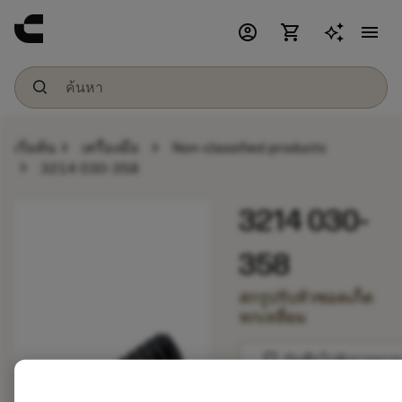
account_circle
shopping_cart
menu
chevron_right
chevron_right
เริ่มต้น
เครื่องมือ
Non-classified products
chevron_right
3214 030-358
3214 030-
358
สกรูปรับหัวซอคเก็ต
หกเหลี่ยม
bookmark
บันทึกไปยังรายการ