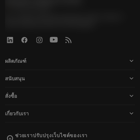
Sandvik Thailand Limited
phone
+66 2 016 2120
51, JL Tower, 19th Floor, Room No. 1904-6, Rama 9
Road, Kwaeng Huamark, Khet Bangkapi
keyboard_arrow_down
ผลิตภัณฑ์
すべてのツール
keyboard_arrow_down
สนับสนุน
すべてのソフトウェア
カスタマーサービス
リサイクル
keyboard_arrow_down
สั่งซื้อ
販売店および専門家
再生処理
購入方法
ガイドとチュートリアル
テーラーメード
keyboard_arrow_down
เกี่ยวกับเรา
注文
計算ツールとアプリ
サンドビック・コロマントについて
戻る
カタログおよびハンドブック
Manufacturing Wellness
注文を追跡する
ช่วยเราปรับปรุงเว็บไซต์ของเรา
emoji_objects