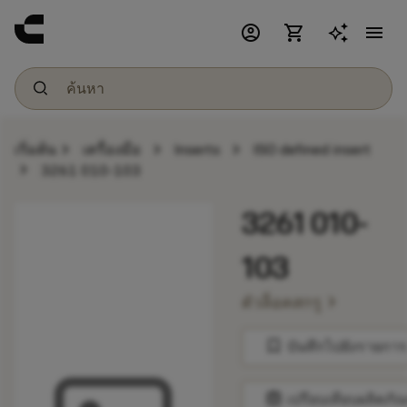
account_circle
shopping_cart
menu
chevron_right
chevron_right
chevron_right
เริ่มต้น
เครื่องมือ
Inserts
ISO defined insert
chevron_right
3261 010-103
3261 010-
103
chevron_right
ตัวล็อคสกรู
bookmark
บันทึกไปยังรายการ
balance
เปรียบเทียบผลิตภัณ