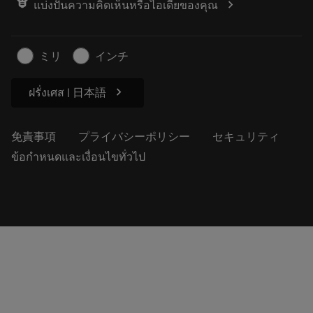
chevron_right
แบ่งปันความคิดเห็นหรือไอเดียของคุณ
経歴
見積もりを作成する
サステナブルな事業
記事
ミリ
インチ
プレス用
chevron_right
ฝรั่งเศส | 日本語
免責事項
プライバシーポリシー
セキュリティ
ข้อกำหนดและเงื่อนไขทั่วไป