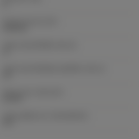
0 °
น้ำหนักของอุปกรณ์
(WT)
0.0262 kg
รหัสขนาดช่องใส่เม็ดมีด
(SSC_M)
19
รหัสขนาดช่องใส่เม็ดมีดแบบอิมพีเรียล
(SSC_N)
3/4
Release date
(ValFrom20)
2/11/92
รหัสของชุดที่ออกแล้ว
(RELEASEPACK)
92.3