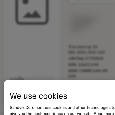
พร้อมจําหน่าย
ภายในหนึ่ง
สัปดาห์
จำนวนบรรจุ: 10
ISO: 3261 010-103
รหัสวัสดุ: 5725824
EAN: 10621144
ANSI: CNMM 644-HR
235
การเป็น
deployed_code
ตัวแทน
แสดงโมเดล 3 มิติ
remove
add
ทั่วไป
shopping_cart
เพิ่มล
We use cookies
Sandvik Coromant use cookies and other technologies t
give you the best experience on our website. Read more