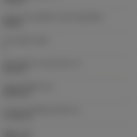
7.925 mm
รูปทรงและขนาดเม็ดมีด
(CUTINT_SIZESHAPE)
CN1906
จำนวนคมตัด
(CEDC)
2
เส้นผ่านศูนย์กลางวงกลมแนบใน
(IC)
19.05 mm
รหัสรูปทรงเม็ดมีด
(SC)
Rhombic 80
ความยาวประสิทธิผลของคมตัด
(LE)
17.7439 mm
รัศมีมุม
(RE)