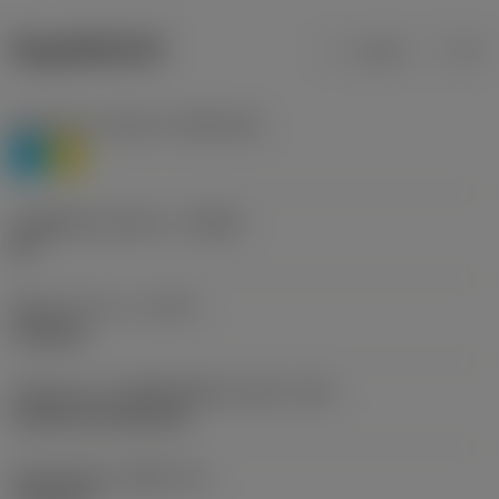
ข้อมูลผลิตภัณฑ์
เมตริก
นิ้ว
Workpiece material
(TMC1ISO)
P
M
รหัสผู้ผลิตร่องหักเศษ
(CBMD)
HR
ชนิดการทำงาน
(CTPT)
roughing
รหัสรูปแบบการติดตั้งเม็ดมีด (เมตริก)
(IFS)
Cylindrical fixing hole
เส้นผ่าศูนย์กลางรูยึด
(D1)