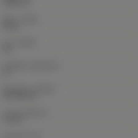
1.5875 mm
ทิศทาง
(HAND)
Neutral
เกรด
(GRADE)
235
วัสดุเม็ดมีด
(SUBSTRATE)
HC
ชั้นเคลือบผิว
(COATING)
CVD TiCN+TiN
ความหนาเม็ดมีด
(S)
6.35 mm
มุมหลบหลัก
(AN)