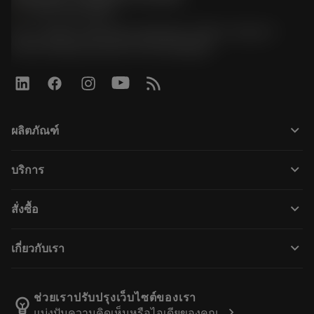
phone
+66 2 016 2120
51, JL Tower, 19th Floor, Room No. 1904-6, Rama 9
Road, Kwaeng Huamark, Khet Bangkapi
keyboard_arrow_down
ผลิตภัณฑ์
ผลิตภัณฑ์ทั้งหมด
keyboard_arrow_down
บริการ
CoroPlus® Tool Guide
การรีไซเคิล
Tool Assembly
keyboard_arrow_down
สั่งซื้อ
การฟื้นฟูสภาพเครื่องมือ
Tailor Made
วิธีการซื้อ
ความรู้
แคตตาล็อก
keyboard_arrow_down
เกี่ยวกับเรา
สั่ง ซื้อ
บทเรียนอิเล็กทรอนิกส์
ตำแหน่งงาน
ผลการค้นหา
กิจกรรมและการฝึกอบรม
เกี่ยวกับแซนด์วิคโคโรม้อนท์
ติดตามคําสั่งซื้อของคุณ
Tool ID
ช่วยเราปรับปรุงเว็บไซต์ของเรา
emoji_objects
chevron_right
แบ่งปันความคิดเห็นหรือไอเดียของคุณ