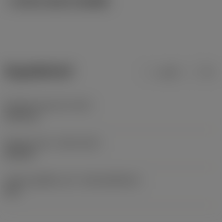
ภาพประกอบทางเทคนิค
ข้อมูลผลิตภัณฑ์
เมตริก
นิ้ว
น้ำหนักของอุปกรณ์
(WT)
0.001 kg
Release date
(ValFrom20)
26/2/01
รหัสของชุดที่ออกแล้ว
(RELEASEPACK)
60.1