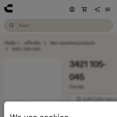
account_circle
shopping_cart
menu
chevron_right
chevron_right
เริ่มต้น
เครื่องมือ
Non-classified products
chevron_right
3421 105-045
3421 105-
045
Circlip
bookmark
บันทึกไปยังรายการ
balance
เปรียบเทียบผลิตภัณ