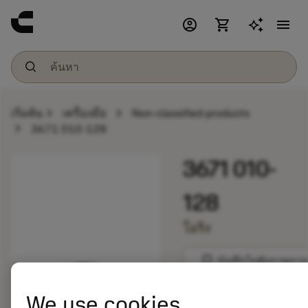
account_circle
shopping_cart
menu
chevron_right
chevron_right
เริ่มต้น
เครื่องมือ
Non-classified products
chevron_right
3671 010-128
3671 010-
128
โอริง
bookmark
บันทึกไปยังรายการ
We use cookies
balance
เปรียบเทียบผลิตภัณ