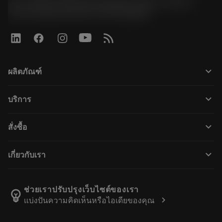
51, JL Tower, 19th Floor, Room No. 1904-6, Rama 9
Road, Kwaeng Huamark, Khet Bangkapi
keyboard_arrow_down
ผลิตภัณฑ์
ผลิตภัณฑ์ทั้งหมด
keyboard_arrow_down
บริการ
CoroPlus® Tool Guide
การรีไซเคิล
Tool Assembly
keyboard_arrow_down
สั่งซื้อ
การฟื้นฟูสภาพเครื่องมือ
Tailor Made
วิธีการซื้อ
ความรู้
แคตตาล็อก
keyboard_arrow_down
เกี่ยวกับเรา
สั่ง ซื้อ
บทเรียนอิเล็กทรอนิกส์
ตำแหน่งงาน
ผลการค้นหา
กิจกรรมและการฝึกอบรม
เกี่ยวกับแซนด์วิคโคโรม้อนท์
ติดตามคําสั่งซื้อของคุณ
Tool ID
ช่วยเราปรับปรุงเว็บไซต์ของเรา
emoji_objects
chevron_right
แบ่งปันความคิดเห็นหรือไอเดียของคุณ
ค้นหาเรา
คำ ถาม
สำหรับสื่อมวลชน
ติดต่อเรา