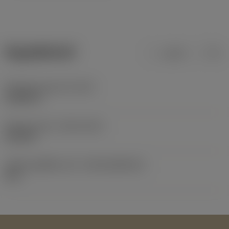
ข้อมูลผลิตภัณฑ์
เมตริก
นิ้ว
น้ำหนักของอุปกรณ์
(WT)
0.0002 lb
Release date
(ValFrom20)
6/12/93
รหัสของชุดที่ออกแล้ว
(RELEASEPACK)
94.1