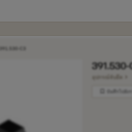
391.530-C3
391.530-
chevron_right
อุปกรณ์จับยึด
bookmark
บันทึกไปยัง