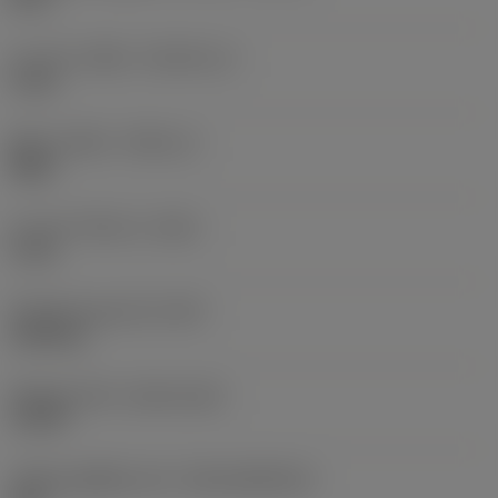
ความยาวเกลียว
(THLGTH_2)
9 mm
ทิศทางเกลียว
(THDH_2)
Right
ความยาวโดยรวม
(OAL)
9 mm
น้ำหนักของอุปกรณ์
(WT)
0.005 kg
Release date
(ValFrom20)
1/3/99
รหัสของชุดที่ออกแล้ว
(RELEASEPACK)