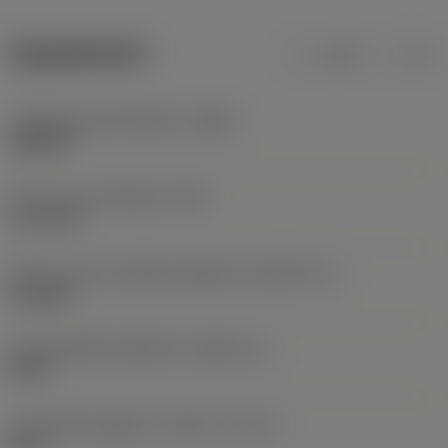
ข้อมูลผลิตภัณฑ์
เมตริก
นิ้ว
รหัสวัสดุของตัวเครื่องมือ
(BMC)
เหล็กกล้า
Screw type
(SCREW_TYPE)
set screw
ลักษณะรูปทรงของชิ้นส่วนที่ถูกขับ
(KGRPTP_1)
hexagon
ขนาดของชิ้นส่วนที่ถูกขับ
(KGRPS_1)
HEX 5
ขนาดเส้นผ่านศูนย์กลางเกลียว
(TDZ_2)
M 12