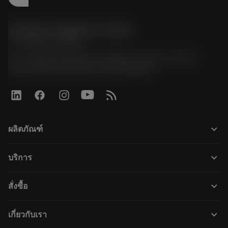
Sandvik Thailand Limited
phone
+66 2 016 2120
51, JL Tower, 19th Floor, Room No. 1904-6, Rama 9
Road, Kwaeng Huamark, Khet Bangkapi
keyboard_arrow_down
ผลิตภัณฑ์
ผลิตภัณฑ์ทั้งหมด
keyboard_arrow_down
บริการ
CoroPlus® Tool Guide
การรีไซเคิล
Tool Assembly
keyboard_arrow_down
สั่งซื้อ
การฟื้นฟูสภาพเครื่องมือ
Tailor Made
วิธีการซื้อ
ความรู้
แคตตาล็อก
keyboard_arrow_down
เกี่ยวกับเรา
สั่ง ซื้อ
บทเรียนอิเล็กทรอนิกส์