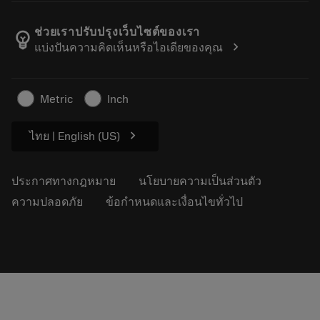
ตำแหน่งงาน
ผลการค้นหา
กิจกรรมและการฝึกอบรม
เกี่ยวกับแซนด์วิคโคโรม้อนท์
ติดตามคําสั่งซื้อของคุณ
Tool ID
ช่วยเราปรับปรุงเว็บไซต์ของเรา
emoji_objects
chevron_right
แบ่งปันความคิดเห็นหรือไอเดียของคุณ
ค้นหาเรา
คำ ถาม
สำหรับสื่อมวลชน
ติดต่อเรา
ข้อมูลความปลอดภัยในการทำงาน
Metric
Inch
ความยั่งยืน
chevron_right
ไทย | English (US)
ประกาศทางกฎหมาย
นโยบายความเป็นส่วนตัว
ความปลอดภัย
ข้อกำหนดและเงื่อนไขทั่วไป