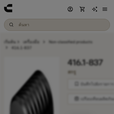
account_circle
shopping_cart
menu
chevron_right
chevron_right
เริ่มต้น
เครื่องมือ
Non-classified products
chevron_right
416.1-837
416.1-837
สกรู
bookmark
บันทึกไปยังรายการ
balance
เปรียบเทียบผลิตภัณ