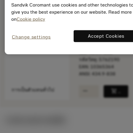
Sandvik Coromant use cookies and other technologies t
ราคาตั้ง:
give you the best experience on our website. Read more
23.80 EUR
on
Cookie policy
สินค้าพร้อม
จำหน่าย
Accept Cookies
Change settings
จำนวนบรรจุ: 1
ISO: 434.9-838
รหัสวัสดุ: 5762190
EAN: 10365364
ANSI: 434.9-838
remove
add
การเป็นตัวแทนทั่วไป
shopping_cart
เพิ่มล
ภาพประกอบทางเทคนิค