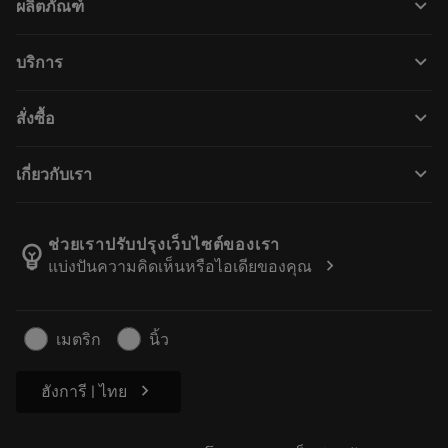
keyboard_arrow_down
ผลิตภัณฑ์
ผลิตภัณฑ์ทั้งหมด
keyboard_arrow_down
บริการ
CoroPlus® Tool Guide
การรีไซเคิล
Tool Assembly
keyboard_arrow_down
สั่งซื้อ
การฟื้นฟูสภาพเครื่องมือ
Tailor Made
วิธีการซื้อ
ความรู้
แคตตาล็อก
keyboard_arrow_down
เกี่ยวกับเรา
สั่ง ซื้อ
บทเรียนอิเล็กทรอนิกส์
ตำแหน่งงาน
ผลการค้นหา
กิจกรรมและการฝึกอบรม
เกี่ยวกับแซนด์วิคโคโรม้อนท์
ติดตามคําสั่งซื้อของคุณ
Tool ID
ช่วยเราปรับปรุงเว็บไซต์ของเรา
emoji_objects
chevron_right
แบ่งปันความคิดเห็นหรือไอเดียของคุณ
ค้นหาเรา
คำ ถาม
สำหรับสื่อมวลชน
ติดต่อเรา
ข้อมูลความปลอดภัยในการทำงาน
เมตริก
นิ้ว
ความยั่งยืน
chevron_right
ฮังการี | ไทย