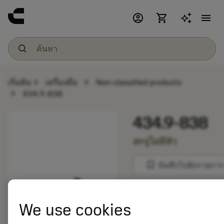
account_circle
shopping_cart
menu
chevron_right
chevron_right
เริ่มต้น
เครื่องมือ
Non-classified products
chevron_right
434.9-838
434.9-838
สกรูไม่มีหัว
bookmark
บันทึกไปยังรายการ
balance
เปรียบเทียบผลิตภัณ
We use cookies