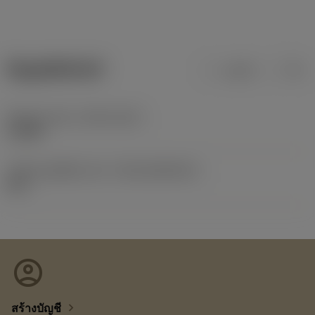
ข้อมูลผลิตภัณฑ์
เมตริก
นิ้ว
Release date
(ValFrom20)
1/2/88
รหัสของชุดที่ออกแล้ว
(RELEASEPACK)
60.1
account_circle
chevron_right
สร้างบัญชี