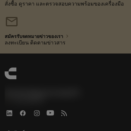
สั่งซื้อ ดูราคา และตรวจสอบความพร้อมของเครื่องมือ
mail
chevron_right
สมัครรับจดหมายข่าวของเรา
ลงทะเบียน ติดตามข่าวสาร
Sandvik Magyarország Kft.
phone
+3614088649