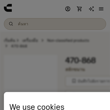
account_circle
shopping_cart
menu
chevron_right
chevron_right
เริ่มต้น
เครื่องมือ
Non-classified products
chevron_right
470-868
470-868
สลักขนาน
bookmark
บันทึกไปยังรายการ
balance
เปรียบเทียบผลิตภัณ
We use cookies