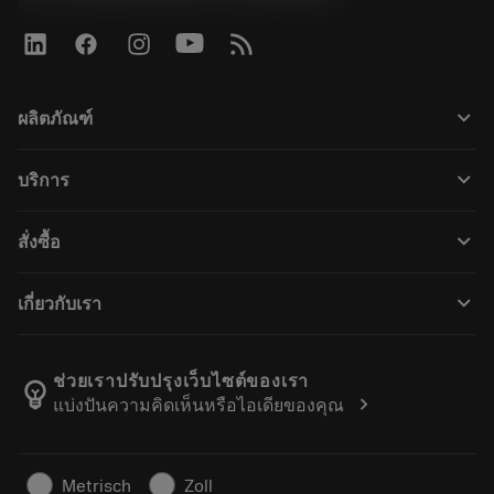
keyboard_arrow_down
ผลิตภัณฑ์
ผลิตภัณฑ์ทั้งหมด
keyboard_arrow_down
บริการ
CoroPlus® Tool Guide
การรีไซเคิล
Tool Assembly
keyboard_arrow_down
สั่งซื้อ
การฟื้นฟูสภาพเครื่องมือ
Tailor Made
วิธีการซื้อ
ความรู้
แคตตาล็อก
keyboard_arrow_down
เกี่ยวกับเรา
สั่ง ซื้อ
บทเรียนอิเล็กทรอนิกส์
ตำแหน่งงาน
ผลการค้นหา
กิจกรรมและการฝึกอบรม
เกี่ยวกับแซนด์วิคโคโรม้อนท์
ติดตามคําสั่งซื้อของคุณ
Tool ID
ช่วยเราปรับปรุงเว็บไซต์ของเรา
emoji_objects
chevron_right
แบ่งปันความคิดเห็นหรือไอเดียของคุณ
ค้นหาเรา
คำ ถาม
สำหรับสื่อมวลชน
ติดต่อเรา
ข้อมูลความปลอดภัยในการทำงาน
Metrisch
Zoll