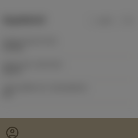
ข้อมูลผลิตภัณฑ์
เมตริก
นิ้ว
น้ำหนักของอุปกรณ์
(WT)
0.018 kg
Release date
(ValFrom20)
26/3/73
รหัสของชุดที่ออกแล้ว
(RELEASEPACK)
60.1
account_circle