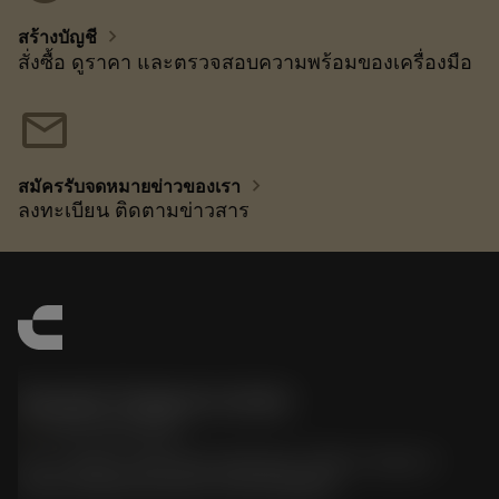
chevron_right
สร้างบัญชี
สั่งซื้อ ดูราคา และตรวจสอบความพร้อมของเครื่องมือ
mail
chevron_right
สมัครรับจดหมายข่าวของเรา
ลงทะเบียน ติดตามข่าวสาร
Sandvik Thailand Limited
phone
+66 2 016 2120
51, JL Tower, 19th Floor, Room No. 1904-6, Rama 9
Road, Kwaeng Huamark, Khet Bangkapi