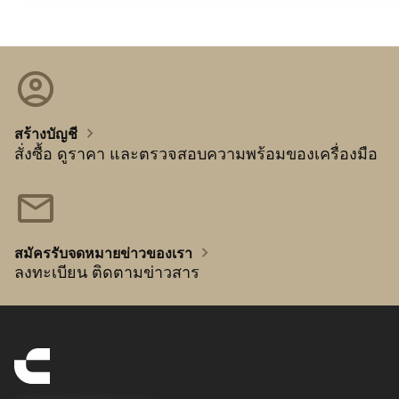
account_circle
chevron_right
สร้างบัญชี
สั่งซื้อ ดูราคา และตรวจสอบความพร้อมของเครื่องมือ
mail
chevron_right
สมัครรับจดหมายข่าวของเรา
ลงทะเบียน ติดตามข่าวสาร