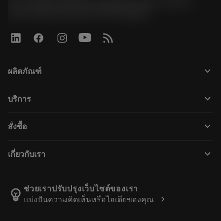
51, JL Tower, 19th Floor, Room No. 1904-6, Rama 9
Road, Kwaeng Huamark, Khet Bangkapi
keyboard_arrow_down
ผลิตภัณฑ์
ผลิตภัณฑ์ทั้งหมด
keyboard_arrow_down
บริการ
CoroPlus® Tool Guide
การรีไซเคิล
Tool Assembly
keyboard_arrow_down
สั่งซื้อ
การฟื้นฟูสภาพเครื่องมือ
Tailor Made
วิธีการซื้อ
ความรู้
แคตตาล็อก
keyboard_arrow_down
เกี่ยวกับเรา
สั่ง ซื้อ
บทเรียนอิเล็กทรอนิกส์
ตำแหน่งงาน
ผลการค้นหา
กิจกรรมและการฝึกอบรม
เกี่ยวกับแซนด์วิคโคโรม้อนท์
ติดตามคําสั่งซื้อของคุณ
Tool ID
ช่วยเราปรับปรุงเว็บไซต์ของเรา
emoji_objects
chevron_right
แบ่งปันความคิดเห็นหรือไอเดียของคุณ
ค้นหาเรา
คำ ถาม
สำหรับสื่อมวลชน
ติดต่อเรา