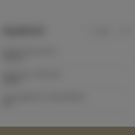
ข้อมูลผลิตภัณฑ์
เมตริก
นิ้ว
น้ำหนักของอุปกรณ์
(WT)
0.427 kg
Release date
(ValFrom20)
20/2/13
รหัสของชุดที่ออกแล้ว
(RELEASEPACK)
13.1