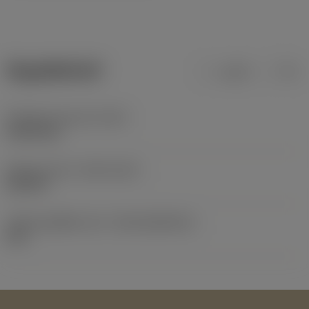
ข้อมูลผลิตภัณฑ์
เมตริก
นิ้ว
น้ำหนักของอุปกรณ์
(WT)
0.0014 kg
Release date
(ValFrom20)
25/2/91
รหัสของชุดที่ออกแล้ว
(RELEASEPACK)
60.1