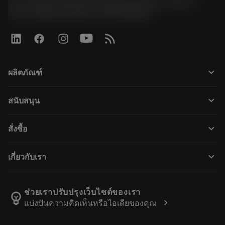
51, JL Tower, 19th Floor, Room No. 1904-6, Rama 9
Road, Kwaeng Huamark, Khet Bangkapi
keyboard_arrow_down
ผลิตภัณฑ์
เครื่องมือทั้งหมด
keyboard_arrow_down
สนับสนุน
ซอฟต์แวร์ทั้งหมด
ฝ่ายบริการลูกค้า
การรีไซเคิล
keyboard_arrow_down
สั่งซื้อ
ผู้จัดจำหน่ายและผู้เชี่ยวชาญ
การปรับสภาพใหม่
วิธีซื้อ
คู่มือและบทช่วยสอน
Tailor Made
keyboard_arrow_down
เกี่ยวกับเรา
สั่งซื้อ
เครื่องคิดเลขและแอป
ตำแหน่งงาน
ส่งคืน
แคตตาล็อกและคู่มืออ้างอิง
เกี่ยวกับแซนด์วิคโคโรม้อนท์
ติดตามคำสั่งซื้อของคุณ
ช่วยเราปรับปรุงเว็บไซต์ของเรา
emoji_objects
chevron_right
แบ่งปันความคิดเห็นหรือไอเดียของคุณ
ค้นหาเรา
ทำใบเสนอราคา
สำหรับสื่อมวลชน