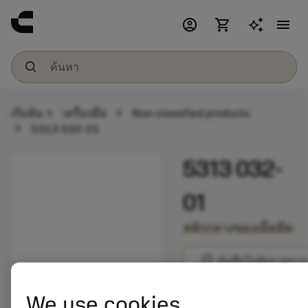
account_circle
shopping_cart
menu
chevron_right
chevron_right
เริ่มต้น
เครื่องมือ
Non-classified products
chevron_right
5313 032-01
5313 032-
01
สลักกลางของเม็ดมีด
bookmark
บันทึกไปยังรายการ
We use cookies
balance
เปรียบเทียบผลิตภัณ