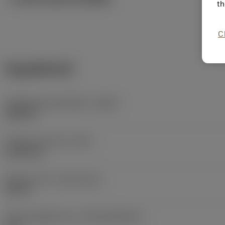
th
C
ข้อมูลผลิตภัณฑ์
รหัสวัสดุของตัวเครื่องมือ
(BMC)
เหล็กกล้า
น้ำหนักของอุปกรณ์
(WT)
0.0094 kg
Release date
(ValFrom20)
5/9/23
รหัสของชุดที่ออกแล้ว
(RELEASEPACK)