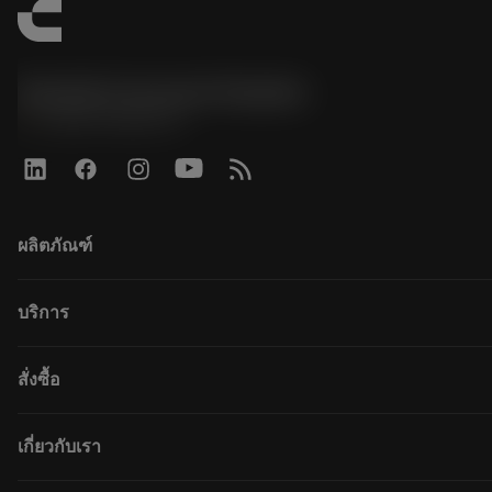
Sandvik Coromant Sweden
phone
+46 8 793 05 70
ผลิตภัณฑ์
ผลิตภัณฑ์ทั้งหมด
บริการ
CoroPlus® Tool Guide
Tool Assembly
การรีไซเคิล
สั่งซื้อ
Tailor Made
การฟื้นฟูสภาพเครื่องมือ
แคตตาล็อก
ความรู้
วิธีการซื้อ
เกี่ยวกับเรา
บทเรียนอิเล็กทรอนิกส์
สั่ง ซื้อ
กิจกรรมและการฝึกอบรม
ผลการค้นหา
ตำแหน่งงาน