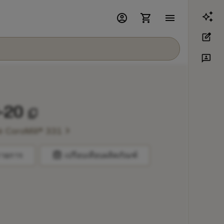
account_circle
shopping_cart
menu
edit_square
3p
-20
content_copy
chevron_right
ด CoroMill® 331
balance
รายการ
เปรียบเทียบผลิตภัณฑ์