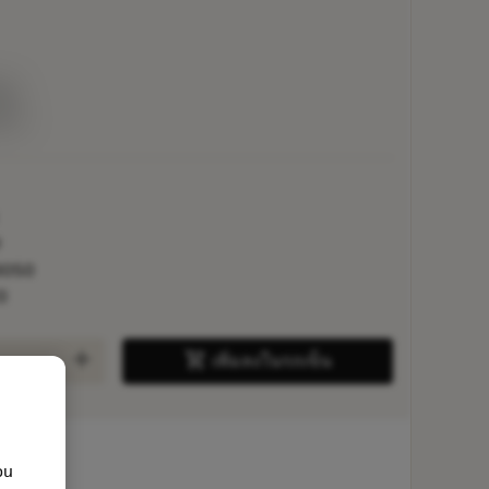
EK
่าย
9
3050
0
add
shopping_cart
เพิ่มลงในรถเข็น
ou