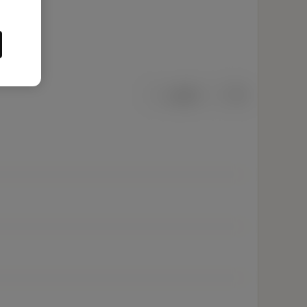
เมตริก
นิ้ว