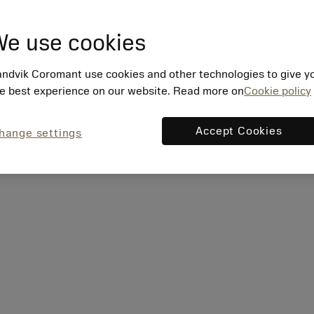
e use cookies
ndvik Coromant use cookies and other technologies to give y
e best experience on our website. Read more on
Cookie policy
Accept Cookies
hange settings