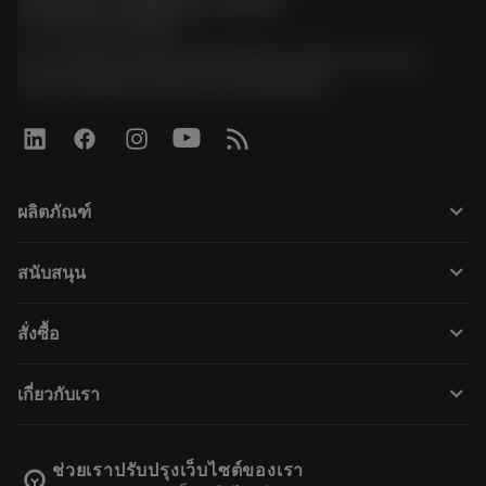
Sandvik Thailand Limited
phone
+66 2 016 2120
51, JL Tower, 19th Floor, Room No. 1904-6, Rama 9
Road, Kwaeng Huamark, Khet Bangkapi
keyboard_arrow_down
ผลิตภัณฑ์
すべてのツール
keyboard_arrow_down
สนับสนุน
すべてのソフトウェア
カスタマーサービス
リサイクル
keyboard_arrow_down
สั่งซื้อ
販売店および専門家
再生処理
購入方法
ガイドとチュートリアル
テーラーメード
keyboard_arrow_down
เกี่ยวกับเรา
注文
計算ツールとアプリ
サンドビック・コロマントについて
戻る
カタログおよびハンドブック
Manufacturing Wellness
注文を追跡する
ช่วยเราปรับปรุงเว็บไซต์ของเรา
emoji_objects