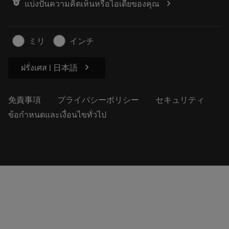
chevron_right
แบ่งปันความคิดเห็นหรือไอเดียของคุณ
経歴
見積もりを作成する
サステナブルな事業
記事
ミリ
インチ
プレス用
chevron_right
ฝรั่งเศส | 日本語
免責事項
プライバシーポリシー
セキュリティ
ข้อกำหนดและเงื่อนไขทั่วไป