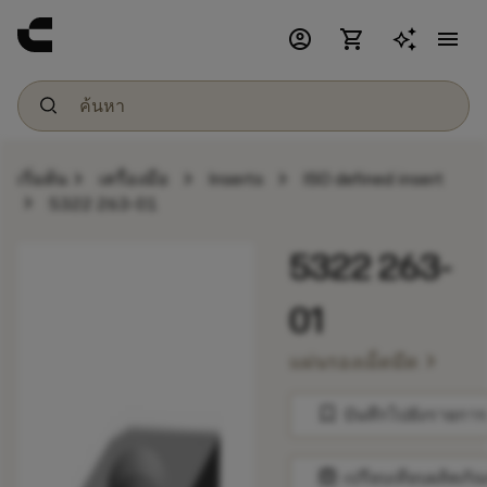
account_circle
shopping_cart
menu
chevron_right
chevron_right
chevron_right
เริ่มต้น
เครื่องมือ
Inserts
ISO defined insert
chevron_right
5322 263-01
5322 263-
01
chevron_right
แผ่นรองเม็ดมีด
bookmark
บันทึกไปยังรายการ
balance
เปรียบเทียบผลิตภัณ