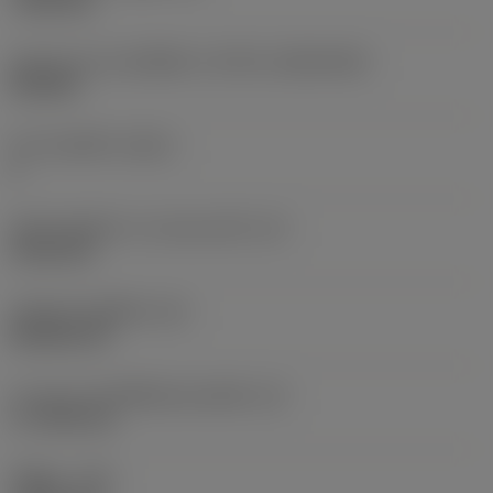
7.925 mm
รูปทรงและขนาดเม็ดมีด
(CUTINT_SIZESHAPE)
CN1906
จำนวนคมตัด
(CEDC)
2
เส้นผ่านศูนย์กลางวงกลมแนบใน
(IC)
19.05 mm
รหัสรูปทรงเม็ดมีด
(SC)
Rhombic 80
ความยาวประสิทธิผลของคมตัด
(LE)
17.7439 mm
รัศมีมุม
(RE)