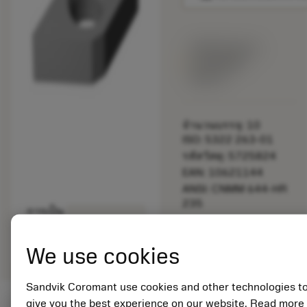
พร้อมจําหน่าย
ภายในหนึ่ง
สัปดาห์
จำนวนบรรจุ: 10
ISO: 5322 263-01
รหัสวัสดุ: 5725824
EAN: 10621144
ANSI: CNMM 644-HR
235
การเป็น
deployed_code
ตัวแทน
แสดงโมเดล 3 มิติ
remove
add
ทั่วไป
shopping_cart
เพิ่มล
We use cookies
Sandvik Coromant use cookies and other technologies t
give you the best experience on our website. Read more