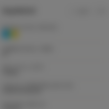
ข้อมูลผลิตภัณฑ์
เมตริก
นิ้ว
Workpiece material
(TMC1ISO)
P
M
รหัสผู้ผลิตร่องหักเศษ
(CBMD)
HR
ชนิดการทำงาน
(CTPT)
roughing
รหัสรูปแบบการติดตั้งเม็ดมีด (เมตริก)
(IFS)
Cylindrical fixing hole
เส้นผ่าศูนย์กลางรูยึด
(D1)