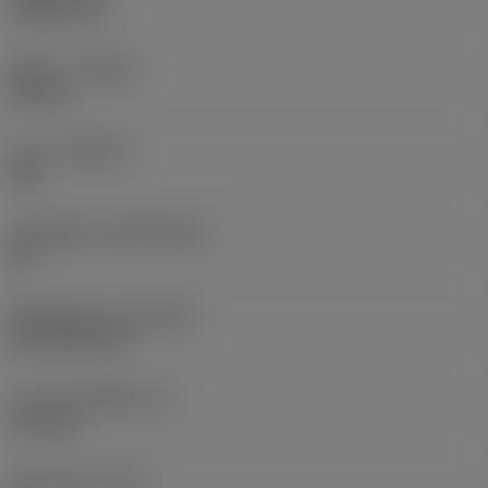
1.5875 mm
ทิศทาง
(HAND)
Neutral
เกรด
(GRADE)
235
วัสดุเม็ดมีด
(SUBSTRATE)
HC
ชั้นเคลือบผิว
(COATING)
CVD TiCN+TiN
ความหนาเม็ดมีด
(S)
6.35 mm
มุมหลบหลัก
(AN)