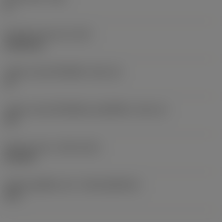
0 °
น้ำหนักของอุปกรณ์
(WT)
0.0262 kg
รหัสขนาดช่องใส่เม็ดมีด
(SSC_M)
19
รหัสขนาดช่องใส่เม็ดมีดแบบอิมพีเรียล
(SSC_N)
3/4
Release date
(ValFrom20)
2/11/92
รหัสของชุดที่ออกแล้ว
(RELEASEPACK)
92.3