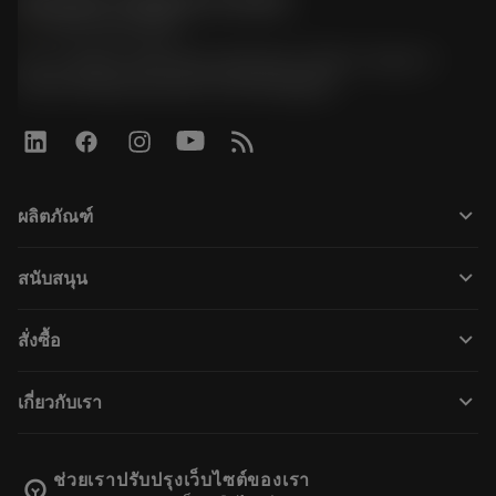
Sandvik Thailand Limited
phone
+66 2 016 2120
51, JL Tower, 19th Floor, Room No. 1904-6, Rama 9
Road, Kwaeng Huamark, Khet Bangkapi
keyboard_arrow_down
ผลิตภัณฑ์
すべてのツール
keyboard_arrow_down
สนับสนุน
すべてのソフトウェア
カスタマーサービス
リサイクル
keyboard_arrow_down
สั่งซื้อ
販売店および専門家
再生処理
購入方法
ガイドとチュートリアル
テーラーメード
keyboard_arrow_down
เกี่ยวกับเรา
注文
計算ツールとアプリ
サンドビック・コロマントについて
戻る
カタログおよびハンドブック
Manufacturing Wellness
注文を追跡する
ช่วยเราปรับปรุงเว็บไซต์ของเรา
emoji_objects