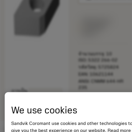
พร้อมจําหน่าย
ภายในหนึ่ง
สัปดาห์
จำนวนบรรจุ: 10
ISO: 5322 266-02
รหัสวัสดุ: 5725824
EAN: 10621144
ANSI: CNMM 644-HR
235
การเป็น
deployed_code
ตัวแทน
แสดงโมเดล 3 มิติ
remove
add
ทั่วไป
shopping_cart
เพิ่มล
We use cookies
Sandvik Coromant use cookies and other technologies t
give you the best experience on our website. Read more