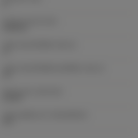
0 °
น้ำหนักของอุปกรณ์
(WT)
0.0262 kg
รหัสขนาดช่องใส่เม็ดมีด
(SSC_M)
19
รหัสขนาดช่องใส่เม็ดมีดแบบอิมพีเรียล
(SSC_N)
3/4
Release date
(ValFrom20)
2/11/92
รหัสของชุดที่ออกแล้ว
(RELEASEPACK)
92.3