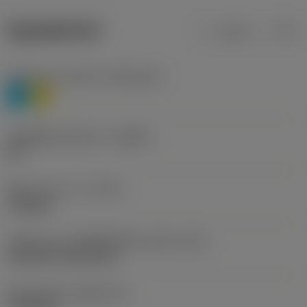
ข้อมูลผลิตภัณฑ์
เมตริก
นิ้ว
Workpiece material
(TMC1ISO)
P
M
รหัสผู้ผลิตร่องหักเศษ
(CBMD)
HR
ชนิดการทำงาน
(CTPT)
roughing
รหัสรูปแบบการติดตั้งเม็ดมีด (เมตริก)
(IFS)
Cylindrical fixing hole
เส้นผ่าศูนย์กลางรูยึด
(D1)