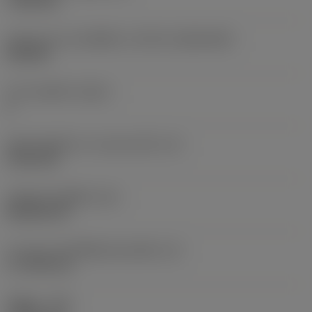
7.925 mm
รูปทรงและขนาดเม็ดมีด
(CUTINT_SIZESHAPE)
CN1906
จำนวนคมตัด
(CEDC)
2
เส้นผ่านศูนย์กลางวงกลมแนบใน
(IC)
19.05 mm
รหัสรูปทรงเม็ดมีด
(SC)
Rhombic 80
ความยาวประสิทธิผลของคมตัด
(LE)
17.7439 mm
รัศมีมุม
(RE)