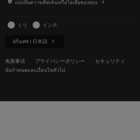
chevron_right
แบ่งปันความคิดเห็นหรือไอเดียของคุณ
経歴
見積もりを作成する
サステナブルな事業
記事
ミリ
インチ
プレス用
chevron_right
ฝรั่งเศส | 日本語
免責事項
プライバシーポリシー
セキュリティ
ข้อกำหนดและเงื่อนไขทั่วไป