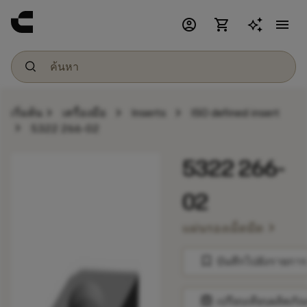
account_circle
shopping_cart
menu
chevron_right
chevron_right
chevron_right
เริ่มต้น
เครื่องมือ
Inserts
ISO defined insert
chevron_right
5322 266-02
5322 266-
02
chevron_right
แผ่นรองเม็ดมีด
bookmark
บันทึกไปยังรายการ
balance
เปรียบเทียบผลิตภัณ