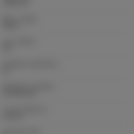
1.5875 mm
ทิศทาง
(HAND)
Neutral
เกรด
(GRADE)
235
วัสดุเม็ดมีด
(SUBSTRATE)
HC
ชั้นเคลือบผิว
(COATING)
CVD TiCN+TiN
ความหนาเม็ดมีด
(S)
6.35 mm
มุมหลบหลัก
(AN)