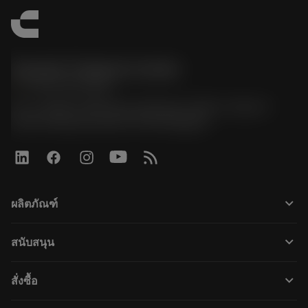
Sandvik Thailand Limited
phone
+66 2 016 2120
51, JL Tower, 19th Floor, Room No. 1904-6, Rama 9
Road, Kwaeng Huamark, Khet Bangkapi
keyboard_arrow_down
ผลิตภัณฑ์
Alle tools
keyboard_arrow_down
สนับสนุน
Alle software
Klantenservice
การรีไซเคิล
keyboard_arrow_down
สั่งซื้อ
Distributeurs en specialisten
Revisie
Hoe te kopen