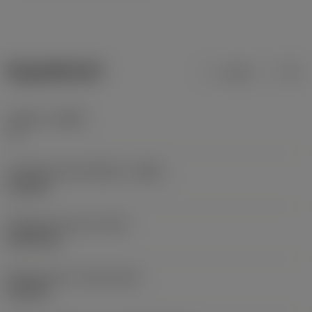
ข้อมูลผลิตภัณฑ์
เมตริก
นิ้ว
มุมเอียง
(LAMS)
-1 °
รหัสวัสดุของตัวเครื่องมือ
(BMC)
Carbide
น้ำหนักของอุปกรณ์
(WT)
0.0009 kg
Release date
(ValFrom20)
15/9/09