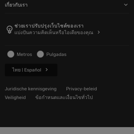
Handleidingen en tutorials
Tailor Made
keyboard_arrow_down
เกี่ยวกับเรา
Bestelling
Rekenmachines en apps
Over Sandvik Coromant
Retour
Catalogi en handboeken
Manufacturing wellness
Volg uw bestelling
ช่วยเราปรับปรุงเว็บไซต์ของเรา
emoji_objects
chevron_right
แบ่งปันความคิดเห็นหรือไอเดียของคุณ
Loopbaan
Vraag een offerte aan
Duurzaam ondernemen
Artikelen
Metros
Pulgadas
Voor de pers
chevron_right
ไทย | Español
Juridische kennisgeving
Privacy-beleid
Veiligheid
ข้อกำหนดและเงื่อนไขทั่วไป