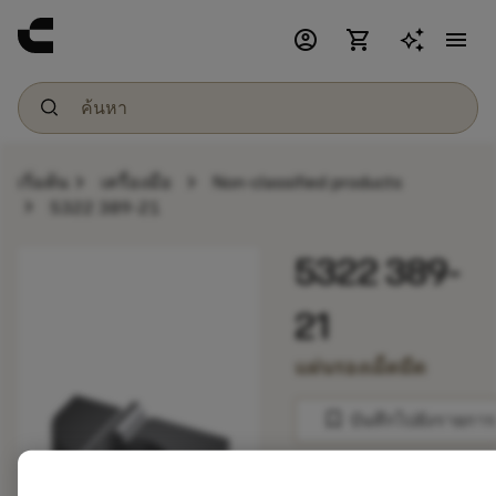
account_circle
shopping_cart
menu
chevron_right
chevron_right
เริ่มต้น
เครื่องมือ
Non-classified products
chevron_right
5322 389-21
5322 389-
21
แผ่นรองเม็ดมีด
bookmark
บันทึกไปยังรายการ
balance
เปรียบเทียบผลิตภัณ