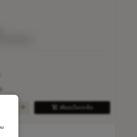
P
ยในหนึ่งสัปดาห์
5
3
add
shopping_cart
เพิ่มลงในรถเข็น
ou