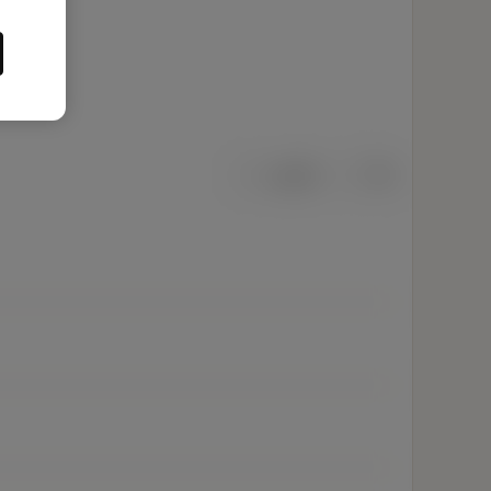
เมตริก
นิ้ว