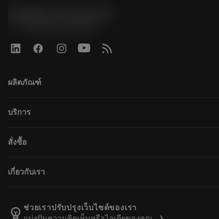
Sandvik Coromant UK
phone
+44 (0)121 368 0305
ผลิตภัณฑ์
ผลิตภัณฑ์ทั้งหมด
บริการ
CoroPlus® Tool Guide
Tool Assembly
การรีไซเคิล
สั่งซื้อ
Tailor Made
การฟื้นฟูสภาพเครื่องมือ
แคตตาล็อก
ความรู้
วิธีการซื้อ
เกี่ยวกับเรา
บทเรียนอิเล็กทรอนิกส์
สั่ง ซื้อ
กิจกรรมและการฝึกอบรม
ผลการค้นหา
ตำแหน่งงาน
Tool ID
ติดตามคําสั่งซื้อของคุณ
เกี่ยวกับแซนด์วิคโคโรม้อนท์
ช่วยเราปรับปรุงเว็บไซต์ของเรา
emoji_objects
chevron_right
แบ่งปันความคิดเห็นหรือไอเดียของคุณ
คำ ถาม