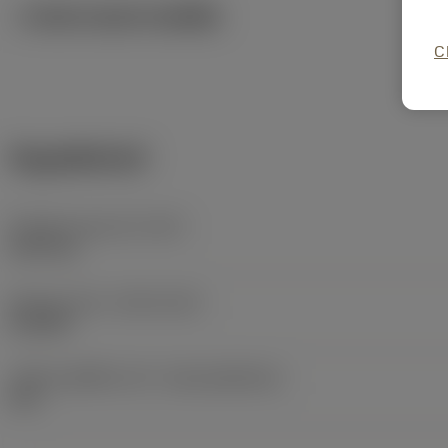
ภาพประกอบทางเทคนิค
C
ข้อมูลผลิตภัณฑ์
น้ำหนักของอุปกรณ์
(WT)
0.047 kg
Release date
(ValFrom20)
4/12/89
รหัสของชุดที่ออกแล้ว
(RELEASEPACK)
60.1