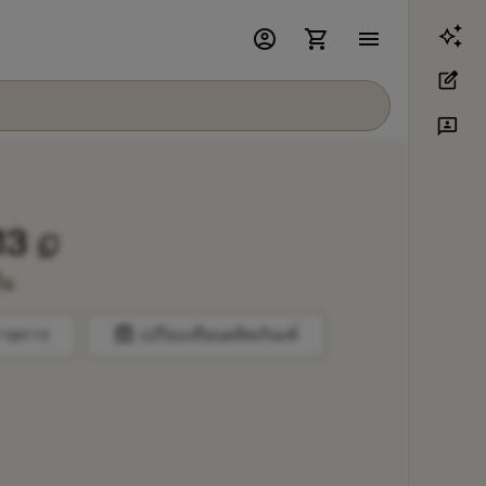
account_circle
shopping_cart
menu
edit_square
3p
13
content_copy
่น
balance
รายการ
เปรียบเทียบผลิตภัณฑ์