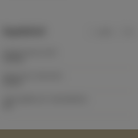
ข้อมูลผลิตภัณฑ์
เมตริก
นิ้ว
น้ำหนักของอุปกรณ์
(WT)
0.158 kg
Release date
(ValFrom20)
21/2/15
รหัสของชุดที่ออกแล้ว
(RELEASEPACK)
15.1