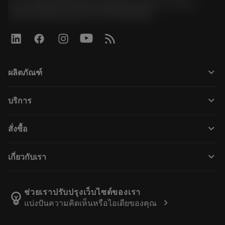
51, JL Tower, 19th Floor, Room No. 1904-6, Rama 9
Road, Kwaeng Huamark, Khet Bangkapi
keyboard_arrow_down
ผลิตภัณฑ์
Všechny produkty
keyboard_arrow_down
บริการ
CoroPlus® Tool Guide
Recyklace
Tool Assembly
keyboard_arrow_down
สั่งซื้อ
Renovace nástrojů
Tailor Made
Jak nakupovat
Znalosti a zkušenosti
Katalogy
keyboard_arrow_down
เกี่ยวกับเรา
Objednejte
E-learning
Kariéra
Přidat do košíku s vraceným zbožím
Zákaznické akce a výcvikové kurzy
O společnosti Sandvik Coromant
Sledujte svou objednávku
Tool ID
ช่วยเราปรับปรุงเว็บไซต์ของเรา
emoji_objects
chevron_right
แบ่งปันความคิดเห็นหรือไอเดียของคุณ
Find Us
FAQ
Pro tisk
Kontakty