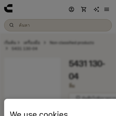
account_circle
shopping_cart
menu
chevron_right
chevron_right
เริ่มต้น
เครื่องมือ
Non-classified products
chevron_right
5431 130-04
5431 130-
04
ลิ่ม
bookmark
บันทึกไปยังรายการ
We use cookies
balance
เปรียบเทียบผลิตภัณ