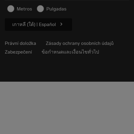
Bezpečnostní informace
Metros
Pulgadas
Udržitelnost
chevron_right
เกาหลี (ใต้) | Español
Právní doložka
Zásady ochrany osobních údajů
Zabezpečení
ข้อกำหนดและเงื่อนไขทั่วไป