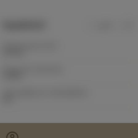
ข้อมูลผลิตภัณฑ์
เมตริก
นิ้ว
น้ำหนักของอุปกรณ์
(WT)
0.073 kg
Release date
(ValFrom20)
11/9/00
รหัสของชุดที่ออกแล้ว
(RELEASEPACK)
60.1
account_circle