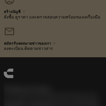
chevron_right
สร้างบัญชี
สั่งซื้อ ดูราคา และตรวจสอบความพร้อมของเครื่องมือ
mail
chevron_right
สมัครรับจดหมายข่าวของเรา
ลงทะเบียน ติดตามข่าวสาร
한국샌드빅 주식회사
phone
070-4784-4014 (Provide Korean/Chinese service)
경기도 광명시 소하로 190, B동 1317호, 1318호(소하동,