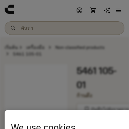
account_circle
shopping_cart
menu
chevron_right
chevron_right
เริ่มต้น
เครื่องมือ
Non-classified products
chevron_right
5461 105-01
5461 105-
01
ก้านดึง
bookmark
บันทึกไปยังรายการ
We use cookies
balance
เปรียบเทียบผลิตภัณ