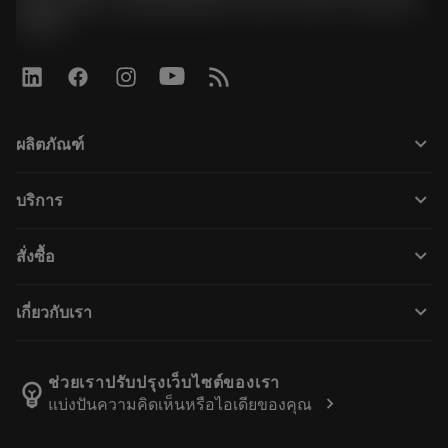
광명G타워) / 사업자등록번호: 116-81-15957 / 대표이사:
박준형
keyboard_arrow_down
ผลิตภัณฑ์
ผลิตภัณฑ์ทั้งหมด
keyboard_arrow_down
บริการ
CoroPlus® Tool Guide
การรีไซเคิล
Tool Assembly
keyboard_arrow_down
สั่งซื้อ
การฟื้นฟูสภาพเครื่องมือ
Tailor Made
วิธีการซื้อ
ความรู้
แคตตาล็อก
keyboard_arrow_down
เกี่ยวกับเรา
สั่ง ซื้อ
บทเรียนอิเล็กทรอนิกส์
ตำแหน่งงาน
ผลการค้นหา
กิจกรรมและการฝึกอบรม
เกี่ยวกับแซนด์วิคโคโรม้อนท์
ติดตามคําสั่งซื้อของคุณ
Tool ID
ช่วยเราปรับปรุงเว็บไซต์ของเรา
emoji_objects
chevron_right
แบ่งปันความคิดเห็นหรือไอเดียของคุณ
ค้นหาเรา
คำ ถาม
สำหรับสื่อมวลชน
ติดต่อเรา