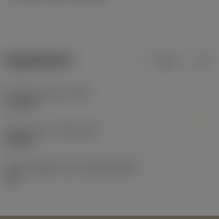
ข้อมูลผลิตภัณฑ์
เมตริก
นิ้ว
น้ำหนักของอุปกรณ์
(WT)
1.785 kg
Release date
(ValFrom20)
23/4/01
รหัสของชุดที่ออกแล้ว
(RELEASEPACK)
60.1