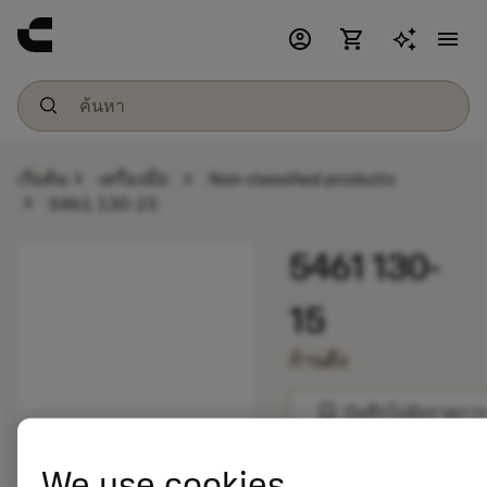
account_circle
shopping_cart
menu
chevron_right
chevron_right
เริ่มต้น
เครื่องมือ
Non-classified products
chevron_right
5461 130-15
5461 130-
15
ก้านดึง
bookmark
บันทึกไปยังรายการ
balance
We use cookies
เปรียบเทียบผลิตภัณ