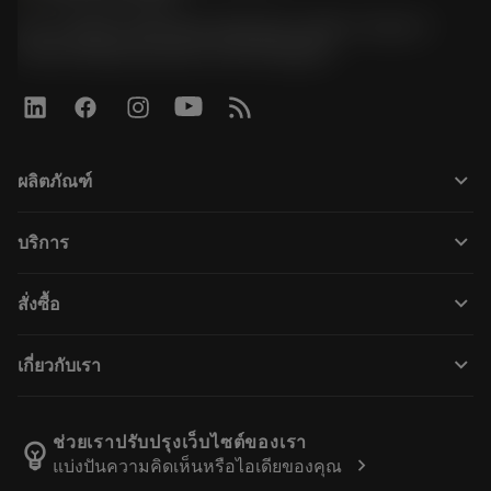
51, JL Tower, 19th Floor, Room No. 1904-6, Rama 9
Road, Kwaeng Huamark, Khet Bangkapi
keyboard_arrow_down
ผลิตภัณฑ์
ผลิตภัณฑ์ทั้งหมด
keyboard_arrow_down
บริการ
CoroPlus® Tool Guide
การรีไซเคิล
Tool Assembly
keyboard_arrow_down
สั่งซื้อ
การฟื้นฟูสภาพเครื่องมือ
Tailor Made
วิธีการซื้อ
ความรู้
แคตตาล็อก
keyboard_arrow_down
เกี่ยวกับเรา
สั่ง ซื้อ
บทเรียนอิเล็กทรอนิกส์
ตำแหน่งงาน
ผลการค้นหา
กิจกรรมและการฝึกอบรม
เกี่ยวกับแซนด์วิคโคโรม้อนท์
ติดตามคําสั่งซื้อของคุณ
Tool ID
ช่วยเราปรับปรุงเว็บไซต์ของเรา
emoji_objects
chevron_right
แบ่งปันความคิดเห็นหรือไอเดียของคุณ
ค้นหาเรา
คำ ถาม