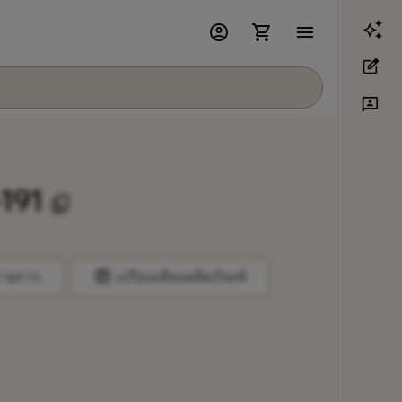
account_circle
shopping_cart
menu
edit_square
3p
-191
content_copy
balance
รายการ
เปรียบเทียบผลิตภัณฑ์