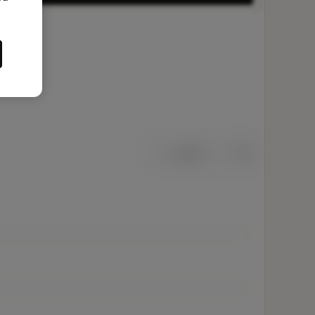
เมตริก
นิ้ว