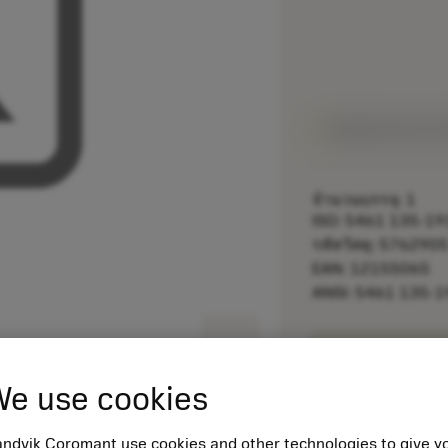
พร้อมจําหน่ายภา
จำนวนบรรจุ: 1
ISO: 5461 135-19
รหัสวัสดุ: 576290
EAN: 12155065
ANSI: 5461 135-1
remove
e use cookies
shopping_cart
เพิ่มลงในรถเข็น
ndvik Coromant use cookies and other technologies to give y