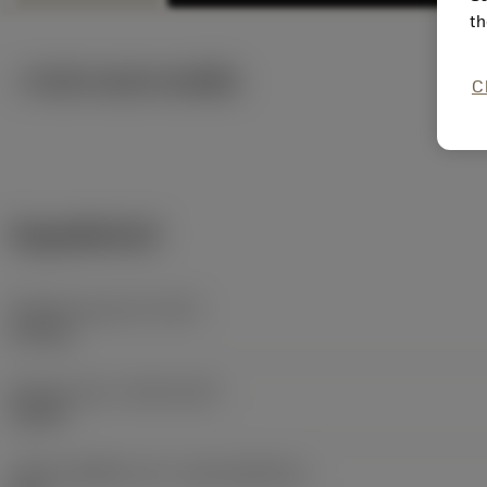
th
ภาพประกอบทางเทคนิค
C
ข้อมูลผลิตภัณฑ์
น้ำหนักของอุปกรณ์
(WT)
0.49 kg
Release date
(ValFrom20)
9/2/09
รหัสของชุดที่ออกแล้ว
(RELEASEPACK)