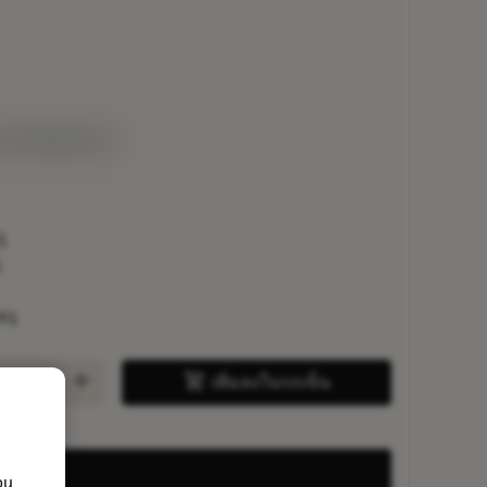
ยในหนึ่งสัปดาห์
1
5
91
add
shopping_cart
เพิ่มลงในรถเข็น
ou