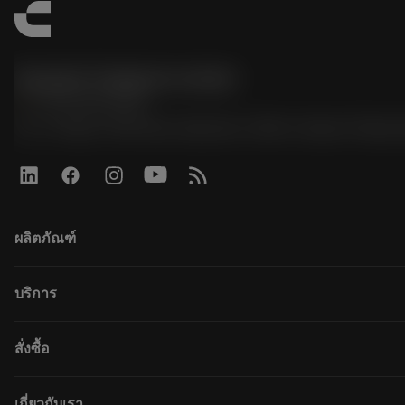
Sandvik Thailand Limited
phone
+66 2 016 2120
51, JL Tower, 19th Floor, Room No. 1904-6, Rama 9 Road,
ผลิตภัณฑ์
ผลิตภัณฑ์ทั้งหมด
บริการ
CoroPlus® Tool Guide
Tool Assembly
การรีไซเคิล
สั่งซื้อ
Tailor Made
การฟื้นฟูสภาพเครื่องมือ
แคตตาล็อก
ความรู้
วิธีการซื้อ
เกี่ยวกับเรา