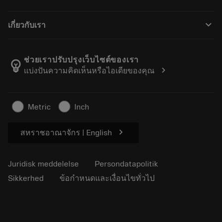
Distributører og specialister
Genopslibning
Sådan køber du
Vejledninger og vejledninger
Tailor Made
keyboard_arrow_down
เกี่ยวกับเรา
Bestil
Lommeregnere og apps
Om Sandvik Coromant
Returnering
Kataloger og håndbøger
Manufacturing Wellness
Spor din ordre
ช่วยเราปรับปรุงเว็บไซต์ของเรา
emoji_objects
chevron_right
แบ่งปันความคิดเห็นหรือไอเดียของคุณ
Karriere
Lav et tilbud
Bæredygtig virksomhed
Artikler
Metric
Inch
Til pressen
chevron_right
สหราชอาณาจักร | English
Juridisk meddelelse
Persondatapolitik
Sikkerhed
ข้อกำหนดและเงื่อนไขทั่วไป