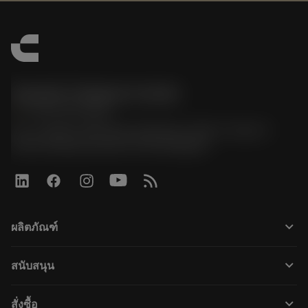
Sandvik Thailand Limited
phone
+66 2 016 2120
51, JL Tower, 19th Floor, Room No. 1904-6, Rama 9
Road, Kwaeng Huamark, Khet Bangkapi
keyboard_arrow_down
ผลิตภัณฑ์
Alle værktøjer
keyboard_arrow_down
สนับสนุน
Al software
Kundeservice
Genbrug
keyboard_arrow_down
สั่งซื้อ