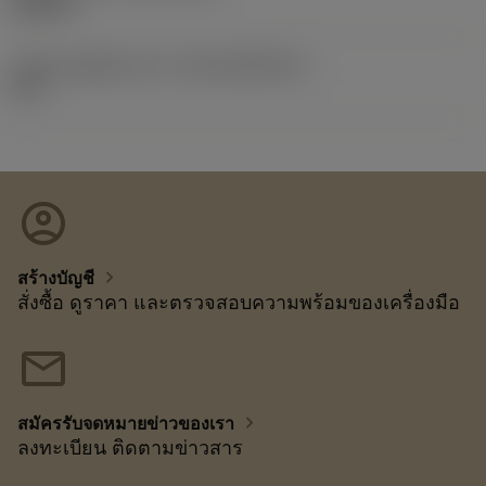
18/6/01
รหัสของชุดที่ออกแล้ว
(RELEASEPACK)
01.2
account_circle
chevron_right
สร้างบัญชี
สั่งซื้อ ดูราคา และตรวจสอบความพร้อมของเครื่องมือ
mail
chevron_right
สมัครรับจดหมายข่าวของเรา
ลงทะเบียน ติดตามข่าวสาร