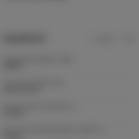
ข้อมูลผลิตภัณฑ์
เมตริก
นิ้ว
รหัสวัสดุของตัวเครื่องมือ
(BMC)
เหล็กกล้า
Type of head
(HEAD_TYPE)
cylindrical head
Key grip interface
(KGRP_INT_1)
F_HEX10
ลักษณะรูปทรงของชิ้นส่วนที่ถูกขับ
(KGRPTP_1)
hexagon