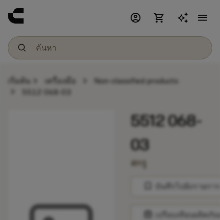
account_circle
shopping_cart
menu
chevron_right
chevron_right
เริ่มต้น
เครื่องมือ
Non-classified products
chevron_right
5512 068-03
5512 068-
03
สกรู
bookmark
บันทึกไปยังรายการ
balance
เปรียบเทียบผลิตภัณ