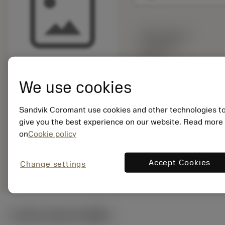
พร้อมจําหน่าย
ภายในหนึ่ง
สัปดาห์
We use cookies
จำนวนบรรจุ: 1
ISO: 5512 068-03
Sandvik Coromant use cookies and other technologies t
รหัสวัสดุ: 5763123
give you the best experience on our website. Read more
EAN: 11383094
on
Cookie policy
ANSI: 5512 068-03
การเป็น
Accept Cookies
remove
add
Change settings
ตัวแทนทั่วไป
shopping_cart
เพิ่มล
ภาพประกอบทางเทคนิค