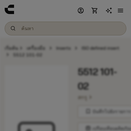
account_circle
shopping_cart
menu
chevron_right
chevron_right
chevron_right
เริ่มต้น
เครื่องมือ
Inserts
ISO defined insert
chevron_right
5512 101-02
5512 101-
02
chevron_right
สกรู
bookmark
บันทึกไปยังรายการ
balance
เปรียบเทียบผลิตภัณ