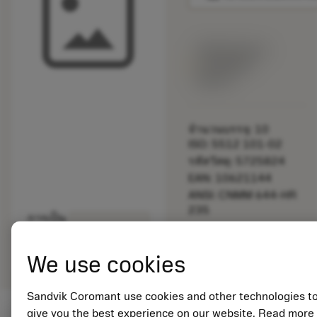
พร้อมจําหน่าย
ภายในหนึ่ง
สัปดาห์
จำนวนบรรจุ: 10
ISO: 5512 101-02
รหัสวัสดุ: 5725824
EAN: 10621144
ANSI: CNMM 644-HR
235
การเป็น
deployed_code
ตัวแทน
แสดงโมเดล 3 มิติ
remove
add
ทั่วไป
shopping_cart
เพิ่มล
We use cookies
Sandvik Coromant use cookies and other technologies t
give you the best experience on our website. Read more