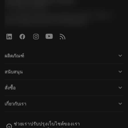
Sandvik Thailand Limited
phone
+66 2 016 2120
51, JL Tower, 19th Floor, Room No. 1904-6, Rama 9
Road, Kwaeng Huamark, Khet Bangkapi
keyboard_arrow_down
ผลิตภัณฑ์
すべてのツール
keyboard_arrow_down
สนับสนุน
すべてのソフトウェア
カスタマーサービス
リサイクル
keyboard_arrow_down
สั่งซื้อ
販売店および専門家
再生処理
購入方法
ガイドとチュートリアル
テーラーメード
keyboard_arrow_down
เกี่ยวกับเรา
注文
計算ツールとアプリ
サンドビック・コロマントについて
戻る
カタログおよびハンドブック
Manufacturing Wellness
注文を追跡する
ช่วยเราปรับปรุงเว็บไซต์ของเรา
emoji_objects