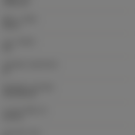
1.5875 mm
ทิศทาง
(HAND)
Neutral
เกรด
(GRADE)
235
วัสดุเม็ดมีด
(SUBSTRATE)
HC
ชั้นเคลือบผิว
(COATING)
CVD TiCN+TiN
ความหนาเม็ดมีด
(S)
6.35 mm
มุมหลบหลัก
(AN)