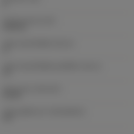
0 °
น้ำหนักของอุปกรณ์
(WT)
0.0262 kg
รหัสขนาดช่องใส่เม็ดมีด
(SSC_M)
19
รหัสขนาดช่องใส่เม็ดมีดแบบอิมพีเรียล
(SSC_N)
3/4
Release date
(ValFrom20)
2/11/92
รหัสของชุดที่ออกแล้ว
(RELEASEPACK)
92.3