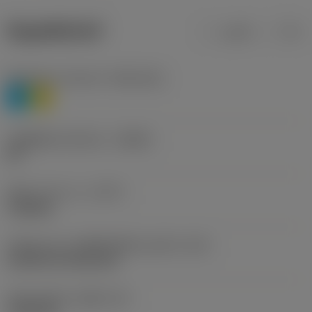
ข้อมูลผลิตภัณฑ์
เมตริก
นิ้ว
Workpiece material
(TMC1ISO)
P
M
รหัสผู้ผลิตร่องหักเศษ
(CBMD)
HR
ชนิดการทำงาน
(CTPT)
roughing
รหัสรูปแบบการติดตั้งเม็ดมีด (เมตริก)
(IFS)
Cylindrical fixing hole
เส้นผ่าศูนย์กลางรูยึด
(D1)