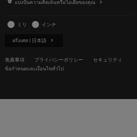
chevron_right
แบ่งปันความคิดเห็นหรือไอเดียของคุณ
経歴
見積もりを作成する
サステナブルな事業
記事
ミリ
インチ
プレス用
chevron_right
ฝรั่งเศส | 日本語
免責事項
プライバシーポリシー
セキュリティ
ข้อกำหนดและเงื่อนไขทั่วไป