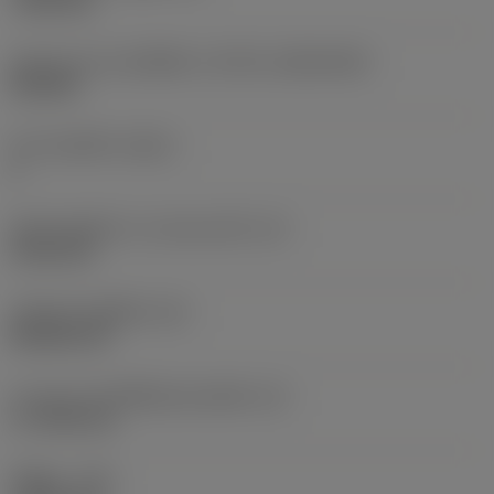
7.925 mm
รูปทรงและขนาดเม็ดมีด
(CUTINT_SIZESHAPE)
CN1906
จำนวนคมตัด
(CEDC)
2
เส้นผ่านศูนย์กลางวงกลมแนบใน
(IC)
19.05 mm
รหัสรูปทรงเม็ดมีด
(SC)
Rhombic 80
ความยาวประสิทธิผลของคมตัด
(LE)
17.7439 mm
รัศมีมุม
(RE)