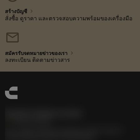
chevron_right
สร้างบัญชี
สั่งซื้อ ดูราคา และตรวจสอบความพร้อมของเครื่องมือ
mail
chevron_right
สมัครรับจดหมายข่าวของเรา
ลงทะเบียน ติดตามข่าวสาร
Sandvik Thailand Limited
phone
+66 2 016 2120
51, JL Tower, 19th Floor, Room No. 1904-6, Rama 9
Road, Kwaeng Huamark, Khet Bangkapi