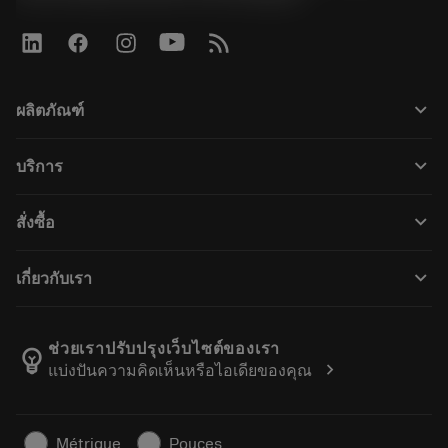
keyboard_arrow_down
ผลิตภัณฑ์
All products
keyboard_arrow_down
บริการ
CoroPlus® Tool Guide
การรีไซเคิล
Tool Assembly
keyboard_arrow_down
สั่งซื้อ
การฟื้นฟูสภาพเครื่องมือ
Tailor Made
How to buy
ความรู้
Catalogues
keyboard_arrow_down
เกี่ยวกับเรา
Order
E-learning
Career
Return
Events and training
About Sandvik Coromant
Track your order
Tool ID
ช่วยเราปรับปรุงเว็บไซต์ของเรา
emoji_objects
chevron_right
แบ่งปันความคิดเห็นหรือไอเดียของคุณ
Find Us
FAQ
For press
Contact us
Safety information
Métrique
Pouces