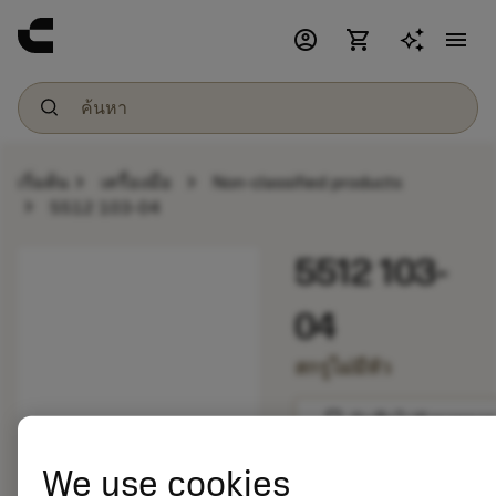
account_circle
shopping_cart
menu
chevron_right
chevron_right
เริ่มต้น
เครื่องมือ
Non-classified products
chevron_right
5512 103-04
5512 103-
04
สกรูไม่มีหัว
bookmark
บันทึกไปยังรายการ
We use cookies
balance
เปรียบเทียบผลิตภัณ