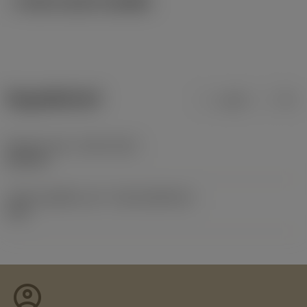
ภาพประกอบทางเทคนิค
ข้อมูลผลิตภัณฑ์
เมตริก
นิ้ว
Release date
(ValFrom20)
22/9/15
รหัสของชุดที่ออกแล้ว
(RELEASEPACK)
15.2
account_circle