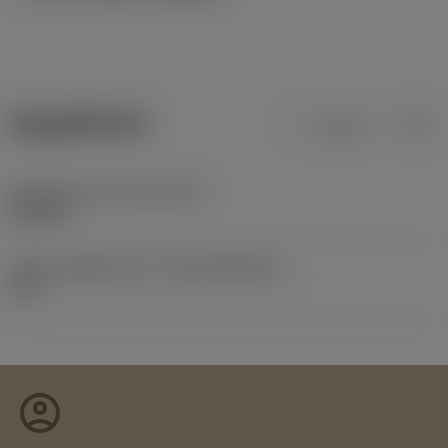
ข้อมูลผลิตภัณฑ์
เมตริก
นิ้ว
Release date
(ValFrom20)
26/2/90
รหัสของชุดที่ออกแล้ว
(RELEASEPACK)
60.1
account_circle