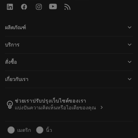
keyboard_arrow_down
ผลิตภัณฑ์
ผลิตภัณฑ์ทั้งหมด
keyboard_arrow_down
บริการ
CoroPlus® Tool Guide
การรีไซเคิล
Tool Assembly
keyboard_arrow_down
สั่งซื้อ
การฟื้นฟูสภาพเครื่องมือ
Tailor Made
วิธีการซื้อ
ความรู้
แคตตาล็อก
keyboard_arrow_down
เกี่ยวกับเรา
สั่ง ซื้อ
บทเรียนอิเล็กทรอนิกส์
ตำแหน่งงาน
ผลการค้นหา
กิจกรรมและการฝึกอบรม
เกี่ยวกับแซนด์วิคโคโรม้อนท์
ติดตามคําสั่งซื้อของคุณ
Tool ID
ช่วยเราปรับปรุงเว็บไซต์ของเรา
emoji_objects
chevron_right
แบ่งปันความคิดเห็นหรือไอเดียของคุณ
ค้นหาเรา
คำ ถาม
สำหรับสื่อมวลชน
ติดต่อเรา
ข้อมูลความปลอดภัยในการทำงาน
เมตริก
นิ้ว
ความยั่งยืน