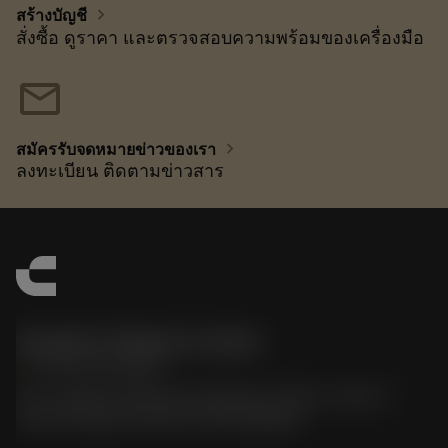
chevron_right
สร้างบัญชี
สั่งซื้อ ดูราคา และตรวจสอบความพร้อมของเครื่องมือ
mail
chevron_right
สมัครรับจดหมายข่าวของเรา
ลงทะเบียน ติดตามข่าวสาร
Sandvik Thailand Limited
phone
+66 2 016 2120
51, JL Tower, 19th Floor, Room No. 1904-6, Rama 9
Road, Kwaeng Huamark, Khet Bangkapi