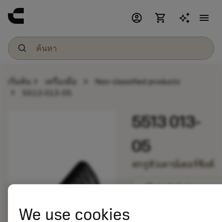
account_circle
shopping_cart
menu
chevron_right
chevron_right
เริ่มต้น
เครื่องมือ
Non-classified products
chevron_right
5513 013-05
5513 013-
05
สกรูหัวเคาน์เตอร์ซิงค์
bookmark
บันทึกไปยังรายการ
We use cookies
balance
เปรียบเทียบผลิตภัณ