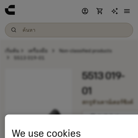
account_circle
shopping_cart
menu
chevron_right
chevron_right
เริ่มต้น
เครื่องมือ
Non-classified products
chevron_right
5513 019-01
5513 019-
01
สกรูหัวเคาน์เตอร์ซิงค์
bookmark
บันทึกไปยังรายการ
We use cookies
balance
เปรียบเทียบผลิตภัณ