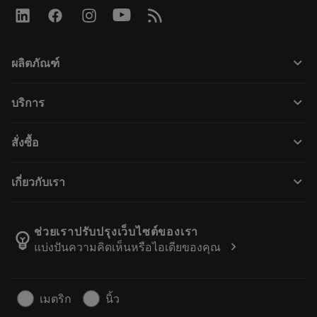
keyboard_arrow_down
ผลิตภัณฑ์
ผลิตภัณฑ์ทั้งหมด
keyboard_arrow_down
บริการ
CoroPlus® Tool Guide
การรีไซเคิล
Tool Assembly
keyboard_arrow_down
สั่งซื้อ
การฟื้นฟูสภาพเครื่องมือ
Tailor Made
วิธีการซื้อ
ความรู้
แคตตาล็อก
keyboard_arrow_down
เกี่ยวกับเรา
สั่ง ซื้อ
บทเรียนอิเล็กทรอนิกส์
ตำแหน่งงาน
ผลการค้นหา
กิจกรรมและการฝึกอบรม
เกี่ยวกับแซนด์วิคโคโรม้อนท์
ติดตามคําสั่งซื้อของคุณ
Tool ID
ช่วยเราปรับปรุงเว็บไซต์ของเรา
emoji_objects
chevron_right
แบ่งปันความคิดเห็นหรือไอเดียของคุณ
ค้นหาเรา
คำ ถาม
สำหรับสื่อมวลชน
ติดต่อเรา
ข้อมูลความปลอดภัยในการทำงาน
เมตริก
นิ้ว
ความยั่งยืน