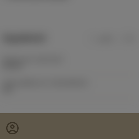
ข้อมูลผลิตภัณฑ์
เมตริก
นิ้ว
Release date
(ValFrom20)
29/1/96
รหัสของชุดที่ออกแล้ว
(RELEASEPACK)
60.1
account_circle