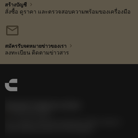
chevron_right
สร้างบัญชี
สั่งซื้อ ดูราคา และตรวจสอบความพร้อมของเครื่องมือ
mail
chevron_right
สมัครรับจดหมายข่าวของเรา
ลงทะเบียน ติดตามข่าวสาร
Sandvik Thailand Limited
phone
+66 2 016 2120
51, JL Tower, 19th Floor, Room No. 1904-6, Rama 9
Road, Kwaeng Huamark, Khet Bangkapi