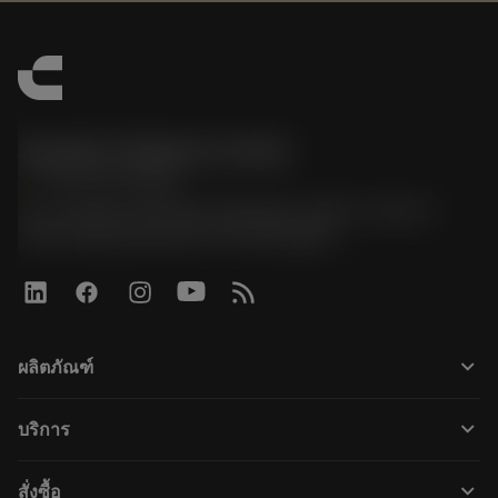
Sandvik Thailand Limited
phone
+66 2 016 2120
51, JL Tower, 19th Floor, Room No. 1904-6, Rama 9
Road, Kwaeng Huamark, Khet Bangkapi
keyboard_arrow_down
ผลิตภัณฑ์
ผลิตภัณฑ์ทั้งหมด
keyboard_arrow_down
บริการ
CoroPlus® Tool Guide
การรีไซเคิล
Tool Assembly
keyboard_arrow_down
สั่งซื้อ