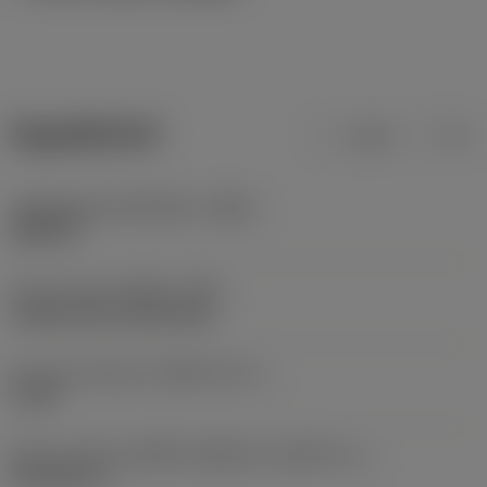
ข้อมูลผลิตภัณฑ์
เมตริก
นิ้ว
รหัสวัสดุของตัวเครื่องมือ
(BMC)
เหล็กกล้า
Type of head
(HEAD_TYPE)
countersunk raised head
Key grip interface
(KGRP_INT_1)
F_9IP
ลักษณะรูปทรงของชิ้นส่วนที่ถูกขับ
(KGRPTP_1)
Tork plus (+)