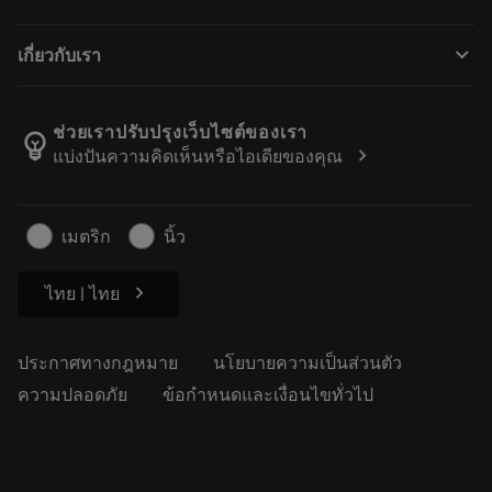
การฟื้นฟูสภาพเครื่องมือ
Tailor Made
วิธีการซื้อ
ความรู้
แคตตาล็อก
keyboard_arrow_down
เกี่ยวกับเรา
สั่ง ซื้อ
บทเรียนอิเล็กทรอนิกส์
ตำแหน่งงาน
ผลการค้นหา
กิจกรรมและการฝึกอบรม
เกี่ยวกับแซนด์วิคโคโรม้อนท์
ติดตามคําสั่งซื้อของคุณ
Tool ID
ช่วยเราปรับปรุงเว็บไซต์ของเรา
emoji_objects
chevron_right
แบ่งปันความคิดเห็นหรือไอเดียของคุณ
ค้นหาเรา
คำ ถาม
สำหรับสื่อมวลชน
ติดต่อเรา
ข้อมูลความปลอดภัยในการทำงาน
เมตริก
นิ้ว
ความยั่งยืน
chevron_right
ไทย | ไทย
ประกาศทางกฎหมาย
นโยบายความเป็นส่วนตัว
ความปลอดภัย
ข้อกำหนดและเงื่อนไขทั่วไป