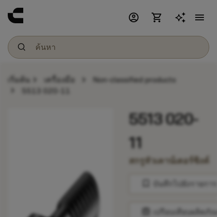
account_circle
shopping_cart
menu
chevron_right
chevron_right
เริ่มต้น
เครื่องมือ
Non-classified products
chevron_right
5513 020-11
5513 020-
11
สกรูหัวเคาน์เตอร์ซิงค์
bookmark
บันทึกไปยังรายการ
balance
เปรียบเทียบผลิตภัณ