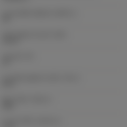
ขนาดของชิ้นส่วนที่ถูกขับ
(KGRPS_1)
9IP
เส้นผ่านศูนย์กลางส่วนหัว
(HDD)
4.8 mm
มุมเทเปอร์
(TA)
60 °
ขนาดเส้นผ่านศูนย์กลางเกลียว
(TDZ_2)
M 3.5
ทิศทางเกลียว
(THDH_2)
Right
ความยาวเกลียว
(THLGTH_2)
2 mm