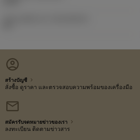
1/3/99
รหัสของชุดที่ออกแล้ว
(RELEASEPACK)
60.1
account_circle
chevron_right
สร้างบัญชี
สั่งซื้อ ดูราคา และตรวจสอบความพร้อมของเครื่องมือ
mail
chevron_right
สมัครรับจดหมายข่าวของเรา
ลงทะเบียน ติดตามข่าวสาร