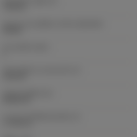
เส้นผ่าศูนย์กลางรูยึด
(D1)
7.925 mm
รูปทรงและขนาดเม็ดมีด
(CUTINT_SIZESHAPE)
CN1906
จำนวนคมตัด
(CEDC)
2
เส้นผ่านศูนย์กลางวงกลมแนบใน
(IC)
19.05 mm
รหัสรูปทรงเม็ดมีด
(SC)
Rhombic 80
ความยาวประสิทธิผลของคมตัด
(LE)
17.7439 mm