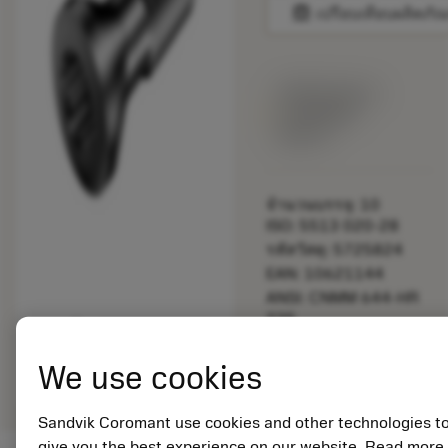
balance
เปรียบเทียบผลิตภัณ
พร้อมจําหน่าย
ภายในหนึ่ง
สัปดาห์
จำนวนบรรจุ: 10
ISO: 5513 020-28
รหัสวัสดุ: 5725824
EAN: 10621144
ANSI: CNMM 644-HR
235
การเป็น
deployed_code
ตัวแทน
แสดงโมเดล 3 มิติ
We use cookies
remove
add
ทั่วไป
shopping_cart
เพิ่มล
Sandvik Coromant use cookies and other technologies t
give you the best experience on our website. Read more