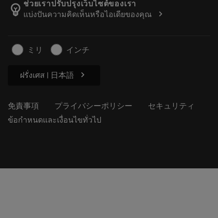
Manufacturing Wellness
注文を追跡する
ช่วยเราปรับปรุงเว็บไซต์ของเรา
emoji_objects
chevron_right
แบ่งปันความคิดเห็นหรือไอเดียของคุณ
経歴
見積もりを作成する
サステナブルな事業
記事
ミリ
インチ
プレス用
chevron_right
ฝรั่งเศส | 日本語
免責事項
プライバシーポリシー
セキュリティ
ข้อกำหนดและเงื่อนไขทั่วไป