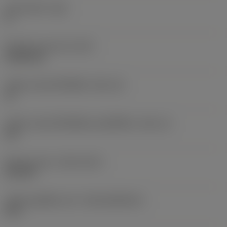
มุมหลบหลัก
(AN)
0 °
น้ำหนักของอุปกรณ์
(WT)
0.0262 kg
รหัสขนาดช่องใส่เม็ดมีด
(SSC_M)
19
รหัสขนาดช่องใส่เม็ดมีดแบบอิมพีเรียล
(SSC_N)
3/4
Release date
(ValFrom20)
2/11/92
รหัสของชุดที่ออกแล้ว
(RELEASEPACK)
92.3