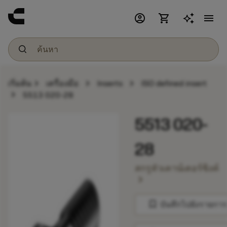
account_circle
shopping_cart
menu
chevron_right
chevron_right
chevron_right
เริ่มต้น
เครื่องมือ
Inserts
ISO defined insert
chevron_right
5513 020-28
5513 020-
28
สกรูหัวเคาน์เตอร์ซิงค์
chevron_right
bookmark
บันทึกไปยังรายการ