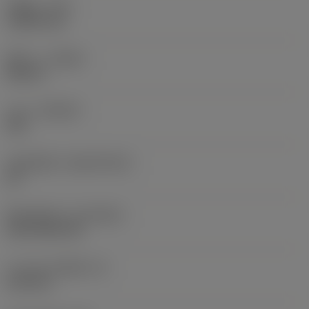
รัศมีมุม
(RE)
1.5875 mm
ทิศทาง
(HAND)
Neutral
เกรด
(GRADE)
235
วัสดุเม็ดมีด
(SUBSTRATE)
HC
ชั้นเคลือบผิว
(COATING)
CVD TiCN+TiN
ความหนาเม็ดมีด
(S)
6.35 mm