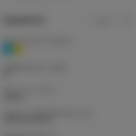
ข้อมูลผลิตภัณฑ์
เมตริก
นิ้ว
Workpiece material
(TMC1ISO)
P
M
รหัสผู้ผลิตร่องหักเศษ
(CBMD)
HR
ชนิดการทำงาน
(CTPT)
roughing
รหัสรูปแบบการติดตั้งเม็ดมีด (เมตริก)
(IFS)
Cylindrical fixing hole