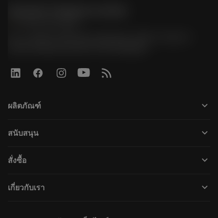
Sandvik Thailand Limited
phone
+66 2 016 2120
51, JL Tower, 19th Floor, Room No. 1904-6, Rama 9
Road, Kwaeng Huamark, Khet Bangkapi
keyboard_arrow_down
ผลิตภัณฑ์
すべてのツール
keyboard_arrow_down
สนับสนุน
すべてのソフトウェア
カスタマーサービス
リサイクル
keyboard_arrow_down
สั่งซื้อ
販売店および専門家
再生処理
購入方法
ガイドとチュートリアル
テーラーメード
keyboard_arrow_down
เกี่ยวกับเรา
注文
計算ツールとアプリ
サンドビック・コロマントについて
戻る
カタログおよびハンドブック