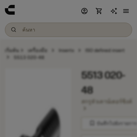
account_circle
shopping_cart
menu
chevron_right
chevron_right
chevron_right
เริ่มต้น
เครื่องมือ
Inserts
ISO defined insert
chevron_right
5513 020-48
5513 020-
48
สกรูหัวเคาน์เตอร์ซิงค์
chevron_right
bookmark
บันทึกไปยังรายการ