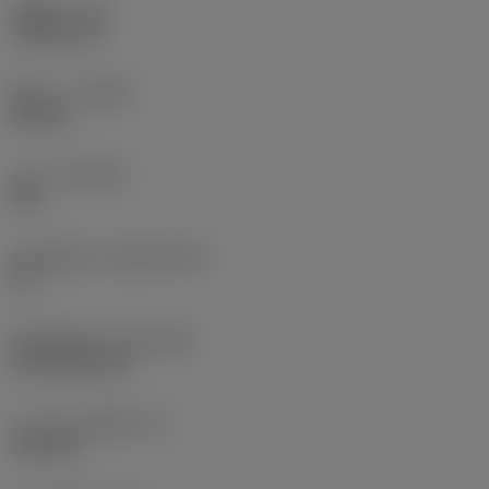
รัศมีมุม
(RE)
1.5875 mm
ทิศทาง
(HAND)
Neutral
เกรด
(GRADE)
235
วัสดุเม็ดมีด
(SUBSTRATE)
HC
ชั้นเคลือบผิว
(COATING)
CVD TiCN+TiN
ความหนาเม็ดมีด
(S)
6.35 mm