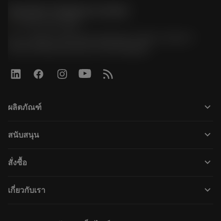
Sandvik Thailand Limited
phone
+66 2 016 2120
51, JL Tower, 19th Floor, Room No. 1904-6, Rama 9
Road, Kwaeng Huamark, Khet Bangkapi
keyboard_arrow_down
ผลิตภัณฑ์
すべてのツール
keyboard_arrow_down
สนับสนุน
すべてのソフトウェア
カスタマーサービス
リサイクル
keyboard_arrow_down
สั่งซื้อ
販売店および専門家
再生処理
購入方法
ガイドとチュートリアル
テーラーメード
keyboard_arrow_down
เกี่ยวกับเรา
注文
計算ツールとアプリ
サンドビック・コロマントについて
戻る
カタログおよびハンドブック