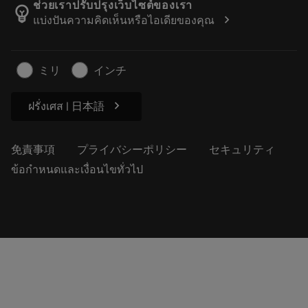
Manufacturing Wellness
注文を追跡する
ช่วยเราปรับปรุงเว็บไซต์ของเรา
emoji_objects
chevron_right
แบ่งปันความคิดเห็นหรือไอเดียของคุณ
経歴
見積もりを作成する
サステナブルな事業
記事
ミリ
インチ
プレス用
chevron_right
ฝรั่งเศส | 日本語
免責事項
プライバシーポリシー
セキュリティ
ข้อกำหนดและเงื่อนไขทั่วไป