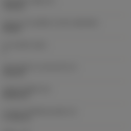
เส้นผ่าศูนย์กลางรูยึด
(D1)
7.925 mm
รูปทรงและขนาดเม็ดมีด
(CUTINT_SIZESHAPE)
CN1906
จำนวนคมตัด
(CEDC)
2
เส้นผ่านศูนย์กลางวงกลมแนบใน
(IC)
19.05 mm
รหัสรูปทรงเม็ดมีด
(SC)
Rhombic 80
ความยาวประสิทธิผลของคมตัด
(LE)
17.7439 mm