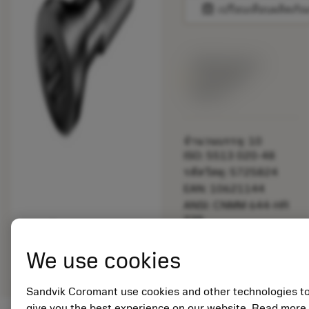
balance
เปรียบเทียบผลิตภัณ
พร้อมจําหน่าย
ภายในหนึ่ง
สัปดาห์
จำนวนบรรจุ: 10
ISO: 5513 020-48
รหัสวัสดุ: 5725824
EAN: 10621144
ANSI: CNMM 644-HR
235
การเป็น
deployed_code
ตัวแทน
แสดงโมเดล 3 มิติ
We use cookies
remove
add
ทั่วไป
shopping_cart
เพิ่มล
Sandvik Coromant use cookies and other technologies t
give you the best experience on our website. Read more