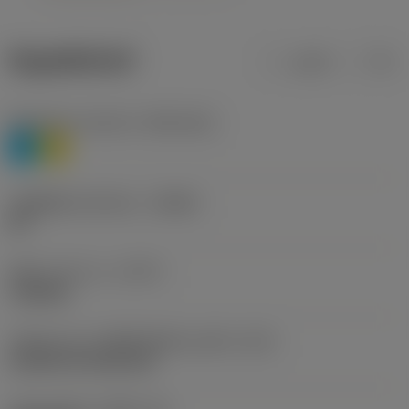
ข้อมูลผลิตภัณฑ์
เมตริก
นิ้ว
Workpiece material
(TMC1ISO)
P
M
รหัสผู้ผลิตร่องหักเศษ
(CBMD)
HR
ชนิดการทำงาน
(CTPT)
roughing
รหัสรูปแบบการติดตั้งเม็ดมีด (เมตริก)
(IFS)
Cylindrical fixing hole