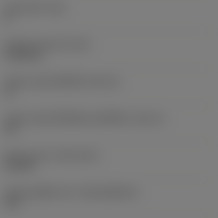
มุมหลบหลัก
(AN)
0 °
น้ำหนักของอุปกรณ์
(WT)
0.0262 kg
รหัสขนาดช่องใส่เม็ดมีด
(SSC_M)
19
รหัสขนาดช่องใส่เม็ดมีดแบบอิมพีเรียล
(SSC_N)
3/4
Release date
(ValFrom20)
2/11/92
รหัสของชุดที่ออกแล้ว
(RELEASEPACK)
92.3