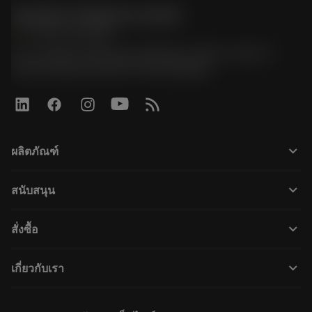
Sandvik Thailand Limited
phone
+66 2 016 2120
51, JL Tower, 19th Floor, Room No. 1904-6, Rama 9
Road, Kwaeng Huamark, Khet Bangkapi
keyboard_arrow_down
ผลิตภัณฑ์
すべてのツール
keyboard_arrow_down
สนับสนุน
すべてのソフトウェア
カスタマーサービス
リサイクル
keyboard_arrow_down
สั่งซื้อ
販売店および専門家
再生処理
購入方法
ガイドとチュートリアル
テーラーメード
keyboard_arrow_down
เกี่ยวกับเรา
注文
計算ツールとアプリ
サンドビック・コロマントについて
戻る
カタログおよびハンドブック