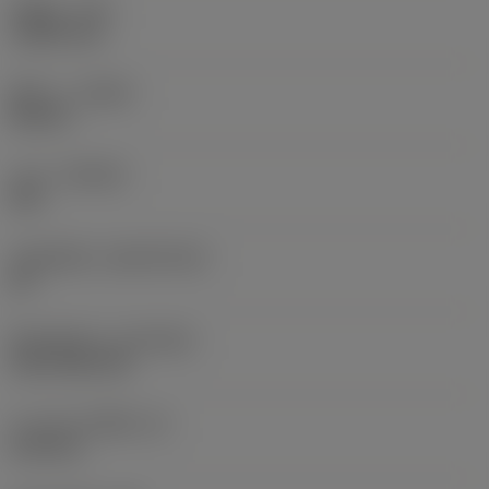
รัศมีมุม
(RE)
1.5875 mm
ทิศทาง
(HAND)
Neutral
เกรด
(GRADE)
235
วัสดุเม็ดมีด
(SUBSTRATE)
HC
ชั้นเคลือบผิว
(COATING)
CVD TiCN+TiN
ความหนาเม็ดมีด
(S)
6.35 mm