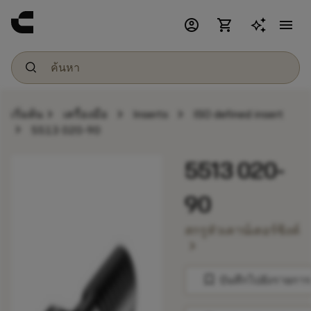
account_circle
shopping_cart
menu
chevron_right
chevron_right
chevron_right
เริ่มต้น
เครื่องมือ
Inserts
ISO defined insert
chevron_right
5513 020-90
5513 020-
90
สกรูหัวเคาน์เตอร์ซิงค์
chevron_right
bookmark
บันทึกไปยังรายการ