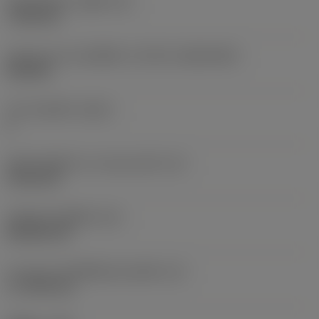
เส้นผ่าศูนย์กลางรูยึด
(D1)
7.925 mm
รูปทรงและขนาดเม็ดมีด
(CUTINT_SIZESHAPE)
CN1906
จำนวนคมตัด
(CEDC)
2
เส้นผ่านศูนย์กลางวงกลมแนบใน
(IC)
19.05 mm
รหัสรูปทรงเม็ดมีด
(SC)
Rhombic 80
ความยาวประสิทธิผลของคมตัด
(LE)
17.7439 mm