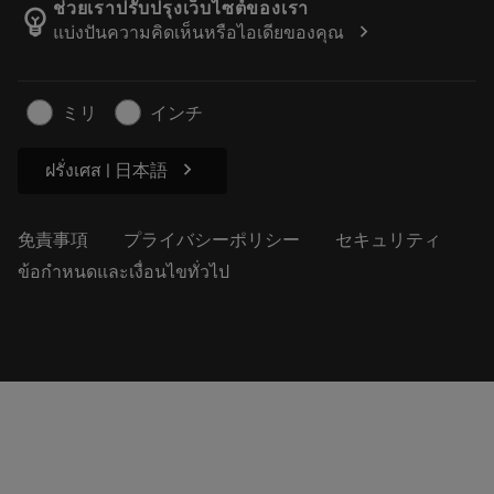
Manufacturing Wellness
注文を追跡する
ช่วยเราปรับปรุงเว็บไซต์ของเรา
emoji_objects
chevron_right
แบ่งปันความคิดเห็นหรือไอเดียของคุณ
経歴
見積もりを作成する
サステナブルな事業
記事
ミリ
インチ
プレス用
chevron_right
ฝรั่งเศส | 日本語
免責事項
プライバシーポリシー
セキュリティ
ข้อกำหนดและเงื่อนไขทั่วไป