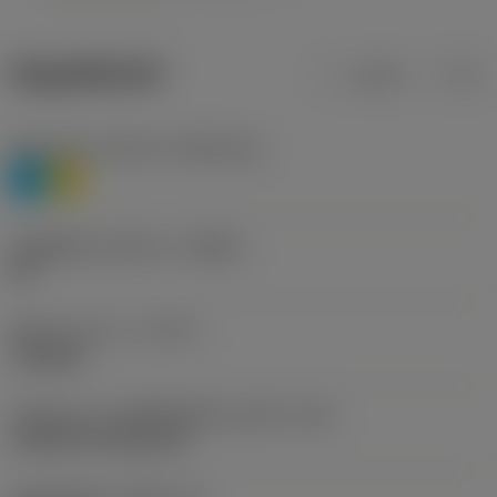
ข้อมูลผลิตภัณฑ์
เมตริก
นิ้ว
Workpiece material
(TMC1ISO)
P
M
รหัสผู้ผลิตร่องหักเศษ
(CBMD)
HR
ชนิดการทำงาน
(CTPT)
roughing
รหัสรูปแบบการติดตั้งเม็ดมีด (เมตริก)
(IFS)
Cylindrical fixing hole