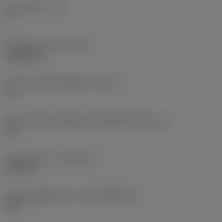
มุมหลบหลัก
(AN)
0 °
น้ำหนักของอุปกรณ์
(WT)
0.0262 kg
รหัสขนาดช่องใส่เม็ดมีด
(SSC_M)
19
รหัสขนาดช่องใส่เม็ดมีดแบบอิมพีเรียล
(SSC_N)
3/4
Release date
(ValFrom20)
2/11/92
รหัสของชุดที่ออกแล้ว
(RELEASEPACK)
92.3