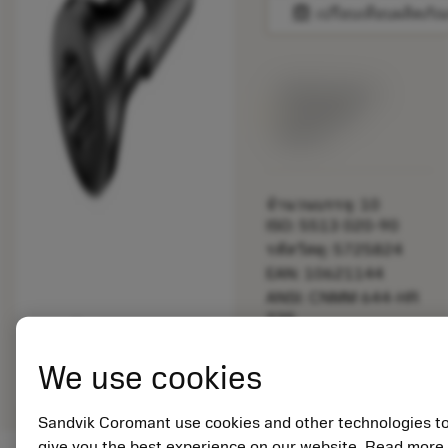
balance
เปรียบเทียบผลิตภัณ
พร้อมจําหน่าย
ภายในหนึ่ง
สัปดาห์
จำนวนบรรจุ: 10
ISO: 5513 020-90
รหัสวัสดุ: 5725824
EAN: 10621144
ANSI: CNMM 644-HR
235
การเป็น
deployed_code
ตัวแทน
แสดงโมเดล 3 มิติ
We use cookies
remove
add
ทั่วไป
shopping_cart
เพิ่มล
Sandvik Coromant use cookies and other technologies t
give you the best experience on our website. Read more