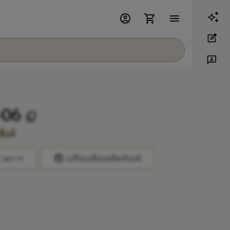
account_circle
shopping_cart
menu
edit_square
3p
-06
content_copy
ิงค์
balance
รายการ
เปรียบเทียบผลิตภัณฑ์