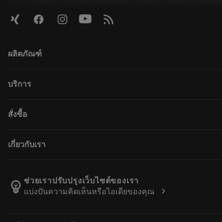
ผลิตภัณฑ์
모든 제품
บริการ
CoroPlus® Tool Guide
Tool Assembly
재활용
สั่งซื้อ
Tailor Made
재처리
카탈로그
지식
구입 방법
เกี่ยวกับเรา
전자학습
주문하다
이벤트 및 교육
반품카트에 추가
경력
Tool ID
주문 추적
샌드빅 코로만트 소개
ช่วยเราปรับปรุงเว็บไซต์ของเรา
emoji_objects
chevron_right
แบ่งปันความคิดเห็นหรือไอเดียของคุณ
자주 묻는 질문
저희를 찾아주세요
연락처
보도자료