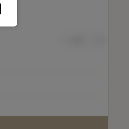
เมตริก
นิ้ว