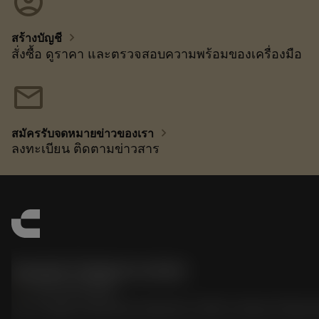
account_circle
chevron_right
สร้างบัญชี
สั่งซื้อ ดูราคา และตรวจสอบความพร้อมของเครื่องมือ
mail
chevron_right
สมัครรับจดหมายข่าวของเรา
ลงทะเบียน ติดตามข่าวสาร
Sandvik Thailand Limited
phone
+66 2 016 2120
51, JL Tower, 19th Floor, Room No. 1904-6, Rama 9 Road,