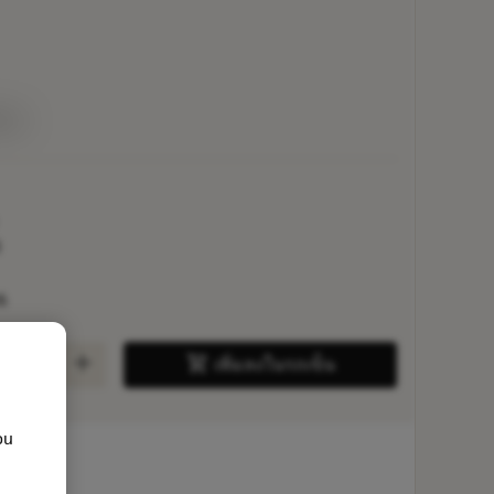
่าย
3
6
add
shopping_cart
เพิ่มลงในรถเข็น
ou