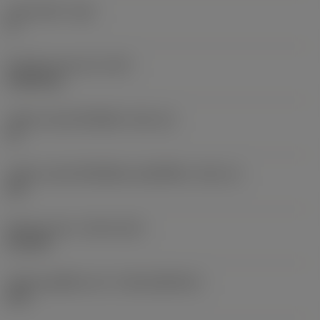
มุมหลบหลัก
(AN)
0 °
น้ำหนักของอุปกรณ์
(WT)
0.0262 kg
รหัสขนาดช่องใส่เม็ดมีด
(SSC_M)
19
รหัสขนาดช่องใส่เม็ดมีดแบบอิมพีเรียล
(SSC_N)
3/4
Release date
(ValFrom20)
2/11/92
รหัสของชุดที่ออกแล้ว
(RELEASEPACK)
92.3