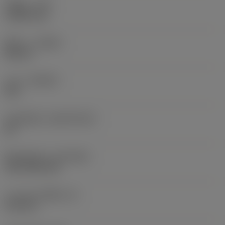
รัศมีมุม
(RE)
1.5875 mm
ทิศทาง
(HAND)
Neutral
เกรด
(GRADE)
235
วัสดุเม็ดมีด
(SUBSTRATE)
HC
ชั้นเคลือบผิว
(COATING)
CVD TiCN+TiN
ความหนาเม็ดมีด
(S)
6.35 mm