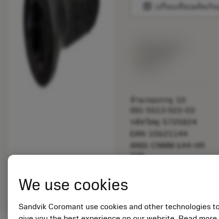
balance
เปรียบเทียบผลิตภัณ
พร้อมจําหน่าย
ภายในหนึ่ง
สัปดาห์
จำนวนบรรจุ: 10
ISO: 5513 022-03
รหัสวัสดุ: 5725824
EAN: 10621144
ANSI: CNMM 644-HR
235
การเป็น
deployed_code
ตัวแทน
แสดงโมเดล 3 มิติ
We use cookies
remove
add
ทั่วไป
shopping_cart
เพิ่มล
Sandvik Coromant use cookies and other technologies t
give you the best experience on our website. Read more