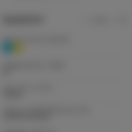
ข้อมูลผลิตภัณฑ์
เมตริก
นิ้ว
Workpiece material
(TMC1ISO)
P
M
รหัสผู้ผลิตร่องหักเศษ
(CBMD)
HR
ชนิดการทำงาน
(CTPT)
roughing
รหัสรูปแบบการติดตั้งเม็ดมีด (เมตริก)
(IFS)
Cylindrical fixing hole