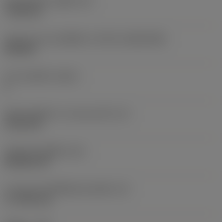
เส้นผ่าศูนย์กลางรูยึด
(D1)
7.925 mm
รูปทรงและขนาดเม็ดมีด
(CUTINT_SIZESHAPE)
CN1906
จำนวนคมตัด
(CEDC)
2
เส้นผ่านศูนย์กลางวงกลมแนบใน
(IC)
19.05 mm
รหัสรูปทรงเม็ดมีด
(SC)
Rhombic 80
ความยาวประสิทธิผลของคมตัด
(LE)
17.7439 mm