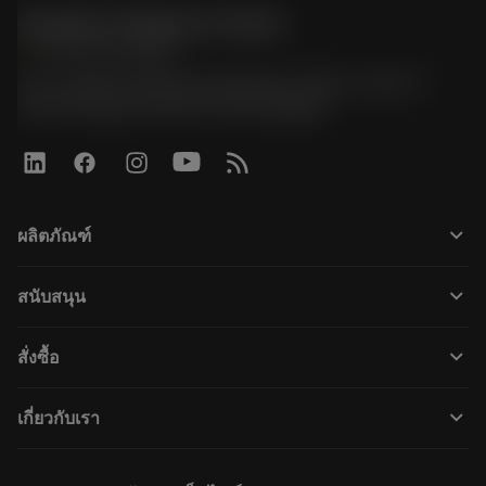
Sandvik Thailand Limited
phone
+66 2 016 2120
51, JL Tower, 19th Floor, Room No. 1904-6, Rama 9
Road, Kwaeng Huamark, Khet Bangkapi
keyboard_arrow_down
ผลิตภัณฑ์
すべてのツール
keyboard_arrow_down
สนับสนุน
すべてのソフトウェア
カスタマーサービス
リサイクル
keyboard_arrow_down
สั่งซื้อ
販売店および専門家
再生処理
購入方法
ガイドとチュートリアル
テーラーメード
keyboard_arrow_down
เกี่ยวกับเรา
注文
計算ツールとアプリ
サンドビック・コロマントについて
戻る
カタログおよびハンドブック