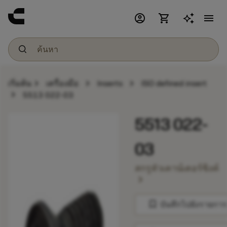
account_circle
shopping_cart
menu
chevron_right
chevron_right
chevron_right
เริ่มต้น
เครื่องมือ
Inserts
ISO defined insert
chevron_right
5513 022-03
5513 022-
03
สกรูหัวเคาน์เตอร์ซิงค์
chevron_right
bookmark
บันทึกไปยังรายการ