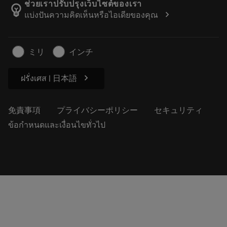
Manufacturing Wellness
注文を追跡する
ช่วยเราปรับปรุงเว็บไซต์ของเรา
emoji_objects
chevron_right
แบ่งปันความคิดเห็นหรือไอเดียของคุณ
経歴
見積もりを作成する
サステナブルな事業
記事
ミリ
インチ
プレス用
chevron_right
ฝรั่งเศส | 日本語
免責事項
プライバシーポリシー
セキュリティ
ข้อกำหนดและเงื่อนไขทั่วไป