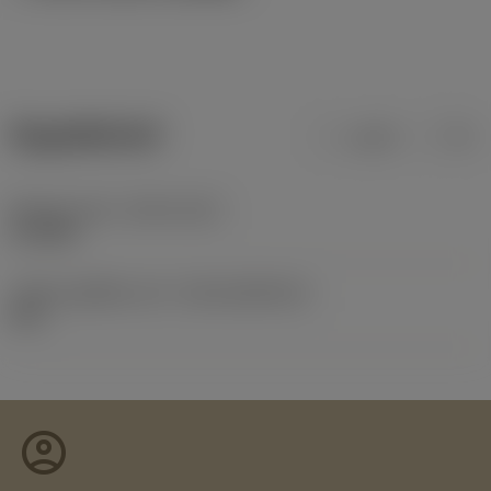
ข้อมูลผลิตภัณฑ์
เมตริก
นิ้ว
Release date
(ValFrom20)
27/2/89
รหัสของชุดที่ออกแล้ว
(RELEASEPACK)
60.1
account_circle