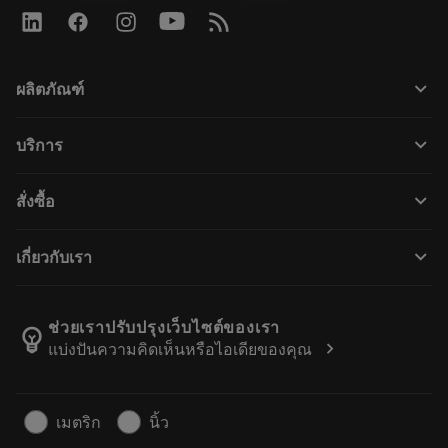
keyboard_arrow_down
ผลิตภัณฑ์
ผลิตภัณฑ์ทั้งหมด
keyboard_arrow_down
บริการ
CoroPlus® Tool Guide
การรีไซเคิล
Tool Assembly
keyboard_arrow_down
สั่งซื้อ
การฟื้นฟูสภาพเครื่องมือ
Tailor Made
วิธีการซื้อ
ความรู้
แคตตาล็อก
keyboard_arrow_down
เกี่ยวกับเรา
สั่ง ซื้อ
บทเรียนอิเล็กทรอนิกส์
ตำแหน่งงาน
ผลการค้นหา
กิจกรรมและการฝึกอบรม
เกี่ยวกับแซนด์วิคโคโรม้อนท์
ติดตามคําสั่งซื้อของคุณ
Tool ID
ช่วยเราปรับปรุงเว็บไซต์ของเรา
emoji_objects
chevron_right
แบ่งปันความคิดเห็นหรือไอเดียของคุณ
ค้นหาเรา
คำ ถาม
สำหรับสื่อมวลชน
ติดต่อเรา
ข้อมูลความปลอดภัยในการทำงาน
เมตริก
นิ้ว
ความยั่งยืน