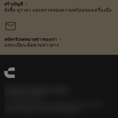
chevron_right
สร้างบัญชี
สั่งซื้อ ดูราคา และตรวจสอบความพร้อมของเครื่องมือ
mail
chevron_right
สมัครรับจดหมายข่าวของเรา
ลงทะเบียน ติดตามข่าวสาร
Sandvik Thailand Limited
phone
+66 2 016 2120
51, JL Tower, 19th Floor, Room No. 1904-6, Rama 9
Road, Kwaeng Huamark, Khet Bangkapi