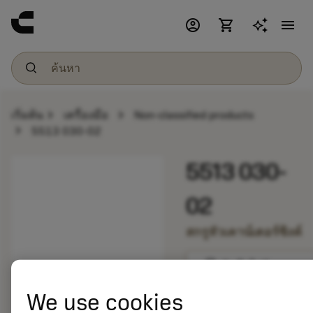
account_circle
shopping_cart
menu
chevron_right
chevron_right
เริ่มต้น
เครื่องมือ
Non-classified products
chevron_right
5513 030-02
5513 030-
02
สกรูหัวเคาน์เตอร์ซิงค์
bookmark
บันทึกไปยังรายการ
We use cookies
balance
เปรียบเทียบผลิตภัณ