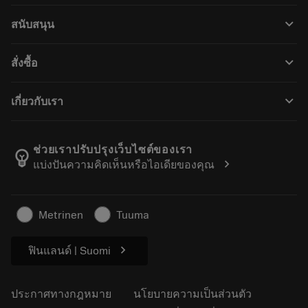
เครื่องมือทั้งหมด
keyboard_arrow_down
สนับสนุน
ซอฟต์แวร์ทั้งหมด
ฝ่ายบริการลูกค้า
การรีไซเคิล
keyboard_arrow_down
สั่งซื้อ
ผู้จัดจำหน่ายและผู้เชี่ยวชาญ
การปรับสภาพใหม่
วิธีซื้อ
คู่มือและบทช่วยสอน
Tailor Made
keyboard_arrow_down
เกี่ยวกับเรา
สั่งซื้อ
เครื่องคิดเลขและแอป
เกี่ยวกับ Sandvik Coromant
ส่งคืน
แคตตาล็อกและคู่มืออ้างอิง
Manufacturing Wellness
ติดตามคำสั่งซื้อของคุณ
ช่วยเราปรับปรุงเว็บไซต์ของเรา
emoji_objects
chevron_right
แบ่งปันความคิดเห็นหรือไอเดียของคุณ
อาชีพ
ทำใบเสนอราคา
ธุรกิจที่ยั่งยืน
บทความ
Metrinen
Tuuma
สำหรับสื่อมวลชน
chevron_right
ฟินแลนด์ | Suomi
ประกาศทางกฎหมาย
นโยบายความเป็นส่วนตัว