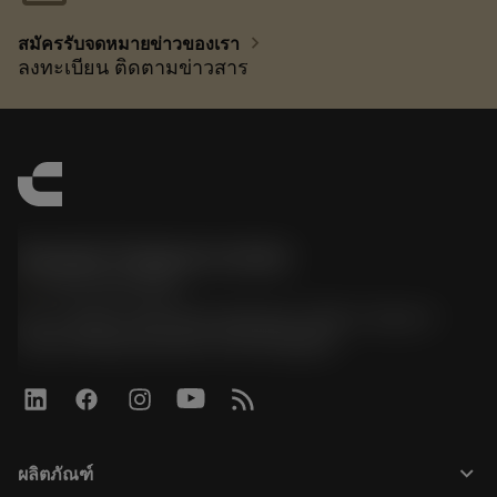
chevron_right
สมัครรับจดหมายข่าวของเรา
ลงทะเบียน ติดตามข่าวสาร
Sandvik Thailand Limited
phone
+66 2 016 2120
51, JL Tower, 19th Floor, Room No. 1904-6, Rama 9
Road, Kwaeng Huamark, Khet Bangkapi
keyboard_arrow_down
ผลิตภัณฑ์