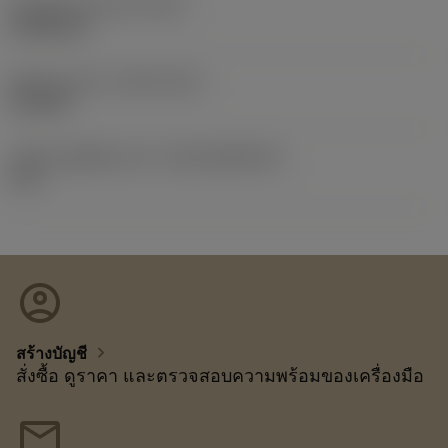
น้ำหนักของอุปกรณ์
(WT)
0.0004 kg
Release date
(ValFrom20)
2/10/18
รหัสของชุดที่ออกแล้ว
(RELEASEPACK)
19.1
account_circle
chevron_right
สร้างบัญชี
สั่งซื้อ ดูราคา และตรวจสอบความพร้อมของเครื่องมือ
mail