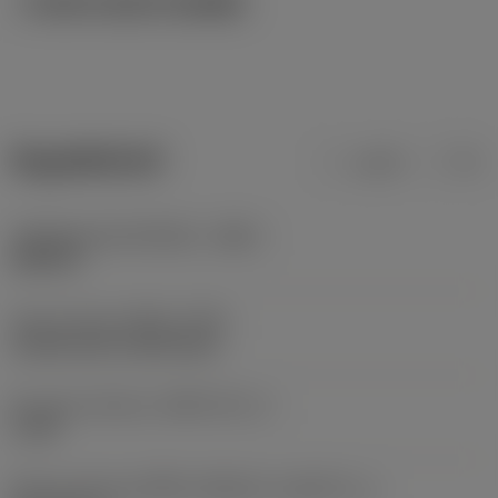
ภาพประกอบทางเทคนิค
ข้อมูลผลิตภัณฑ์
เมตริก
นิ้ว
รหัสวัสดุของตัวเครื่องมือ
(BMC)
เหล็กกล้า
Type of head
(HEAD_TYPE)
countersunk raised head
Key grip interface
(KGRP_INT_1)
F_9IP
ลักษณะรูปทรงของชิ้นส่วนที่ถูกขับ
(KGRPTP_1)