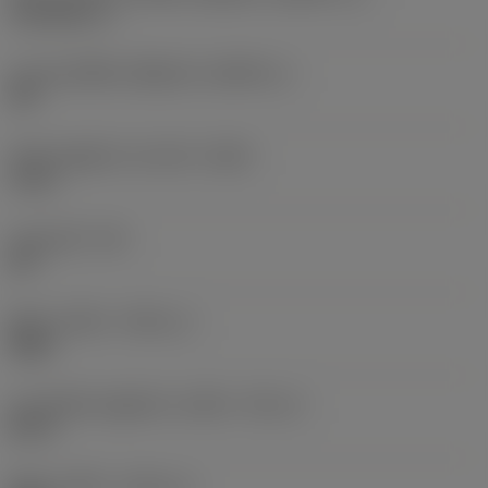
Tork plus (+)
ขนาดของชิ้นส่วนที่ถูกขับ
(KGRPS_1)
9IP
เส้นผ่านศูนย์กลางส่วนหัว
(HDD)
4 mm
มุมเทเปอร์
(TA)
60 °
ทิศทางเกลียว
(THDH_1)
Right
ขนาดเส้นผ่านศูนย์กลางเกลียว
(TDZ_2)
M 3.5
ทิศทางเกลียว
(THDH_2)