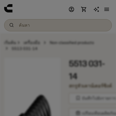
account_circle
shopping_cart
menu
chevron_right
chevron_right
เริ่มต้น
เครื่องมือ
Non-classified products
chevron_right
5513 031-14
5513 031-
14
สกรูหัวเคาน์เตอร์ซิงค์
bookmark
บันทึกไปยังรายการ
balance
เปรียบเทียบผลิตภัณ