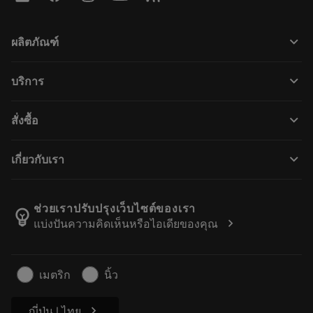
keyboard_arrow_down
ผลิตภัณฑ์
ผลิตภัณฑ์ทั้งหมด
keyboard_arrow_down
บริการ
CoroPlus® Tool Guide
การรีไซเคิล
Tool Assembly
keyboard_arrow_down
สั่งซื้อ
การฟื้นฟูสภาพเครื่องมือ
Tailor Made
วิธีการซื้อ
ความรู้
แคตตาล็อก
keyboard_arrow_down
เกี่ยวกับเรา
สั่ง ซื้อ
บทเรียนอิเล็กทรอนิกส์
ตำแหน่งงาน
ผลการค้นหา
กิจกรรมและการฝึกอบรม
เกี่ยวกับแซนด์วิคโคโรม้อนท์
ติดตามคําสั่งซื้อของคุณ
Tool ID
ช่วยเราปรับปรุงเว็บไซต์ของเรา
emoji_objects
chevron_right
แบ่งปันความคิดเห็นหรือไอเดียของคุณ
ค้นหาเรา
คำ ถาม
สำหรับสื่อมวลชน
ติดต่อเรา
ข้อมูลความปลอดภัยในการทำงาน
เมตริก
นิ้ว
ความยั่งยืน
chevron_right
ญี่ปุ่น | ไทย