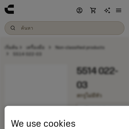
account_circle
shopping_cart
menu
chevron_right
chevron_right
เริ่มต้น
เครื่องมือ
Non-classified products
chevron_right
5514 022-03
5514 022-
03
สกรูไม่มีหัว
bookmark
บันทึกไปยังรายการ
We use cookies
balance
เปรียบเทียบผลิตภัณ