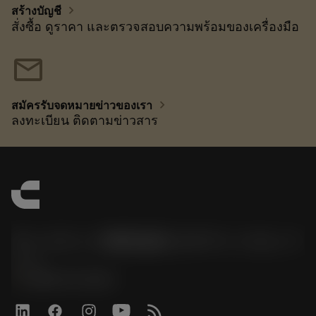
chevron_right
สร้างบัญชี
สั่งซื้อ ดูราคา และตรวจสอบความพร้อมของเครื่องมือ
mail
chevron_right
สมัครรับจดหมายข่าวของเรา
ลงทะเบียน ติดตามข่าวสาร
サンドビック株式会社コロマントカンパ
ニー
phone
0800-919-0291