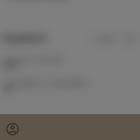
ข้อมูลผลิตภัณฑ์
เมตริก
นิ้ว
Release date
(ValFrom20)
8/9/97
รหัสของชุดที่ออกแล้ว
(RELEASEPACK)
97.2
account_circle