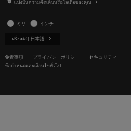
chevron_right
แบ่งปันความคิดเห็นหรือไอเดียของคุณ
経歴
見積もりを作成する
サステナブルな事業
記事
ミリ
インチ
プレス用
chevron_right
ฝรั่งเศส | 日本語
免責事項
プライバシーポリシー
セキュリティ
ข้อกำหนดและเงื่อนไขทั่วไป