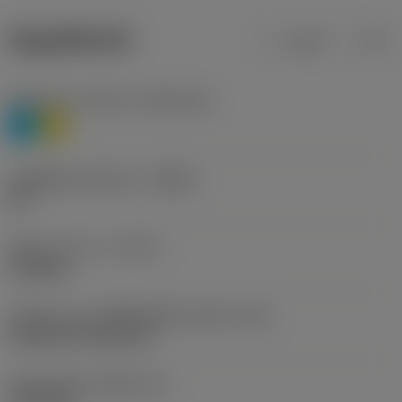
ข้อมูลผลิตภัณฑ์
เมตริก
นิ้ว
Workpiece material
(TMC1ISO)
P
M
รหัสผู้ผลิตร่องหักเศษ
(CBMD)
HR
ชนิดการทำงาน
(CTPT)
roughing
รหัสรูปแบบการติดตั้งเม็ดมีด (เมตริก)
(IFS)
Cylindrical fixing hole
เส้นผ่าศูนย์กลางรูยึด
(D1)