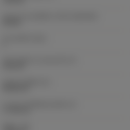
7.925 mm
รูปทรงและขนาดเม็ดมีด
(CUTINT_SIZESHAPE)
CN1906
จำนวนคมตัด
(CEDC)
2
เส้นผ่านศูนย์กลางวงกลมแนบใน
(IC)
19.05 mm
รหัสรูปทรงเม็ดมีด
(SC)
Rhombic 80
ความยาวประสิทธิผลของคมตัด
(LE)
17.7439 mm
รัศมีมุม
(RE)