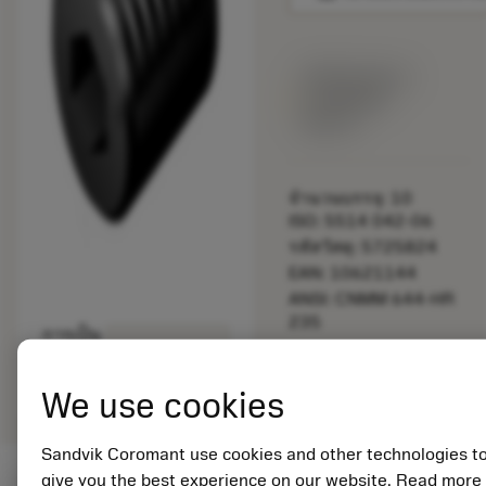
พร้อมจําหน่าย
ภายในหนึ่ง
สัปดาห์
จำนวนบรรจุ: 10
ISO: 5514 042-06
รหัสวัสดุ: 5725824
EAN: 10621144
ANSI: CNMM 644-HR
235
การเป็น
deployed_code
ตัวแทน
แสดงโมเดล 3 มิติ
remove
add
ทั่วไป
shopping_cart
เพิ่มล
We use cookies
Sandvik Coromant use cookies and other technologies t
give you the best experience on our website. Read more