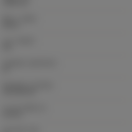
1.5875 mm
ทิศทาง
(HAND)
Neutral
เกรด
(GRADE)
235
วัสดุเม็ดมีด
(SUBSTRATE)
HC
ชั้นเคลือบผิว
(COATING)
CVD TiCN+TiN
ความหนาเม็ดมีด
(S)
6.35 mm
มุมหลบหลัก
(AN)