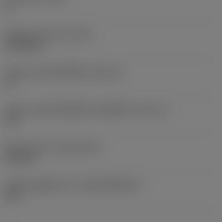
0 °
น้ำหนักของอุปกรณ์
(WT)
0.0262 kg
รหัสขนาดช่องใส่เม็ดมีด
(SSC_M)
19
รหัสขนาดช่องใส่เม็ดมีดแบบอิมพีเรียล
(SSC_N)
3/4
Release date
(ValFrom20)
2/11/92
รหัสของชุดที่ออกแล้ว
(RELEASEPACK)
92.3