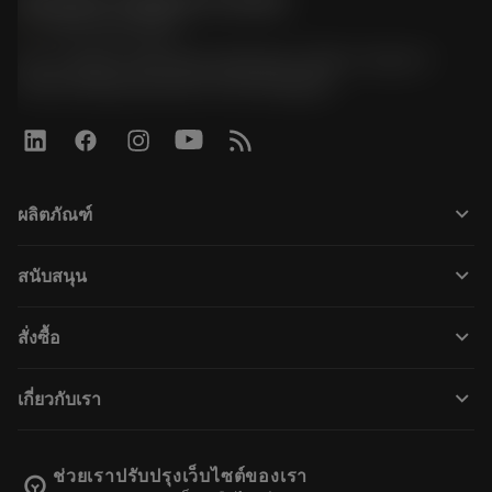
Sandvik Thailand Limited
phone
+66 2 016 2120
51, JL Tower, 19th Floor, Room No. 1904-6, Rama 9
Road, Kwaeng Huamark, Khet Bangkapi
keyboard_arrow_down
ผลิตภัณฑ์
すべてのツール
keyboard_arrow_down
สนับสนุน
すべてのソフトウェア
カスタマーサービス
リサイクル
keyboard_arrow_down
สั่งซื้อ
販売店および専門家
再生処理
購入方法
ガイドとチュートリアル
テーラーメード
keyboard_arrow_down
เกี่ยวกับเรา
注文
計算ツールとアプリ
サンドビック・コロマントについて
戻る
カタログおよびハンドブック
Manufacturing Wellness
注文を追跡する
ช่วยเราปรับปรุงเว็บไซต์ของเรา
emoji_objects