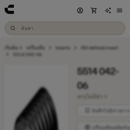
account_circle
shopping_cart
menu
chevron_right
chevron_right
chevron_right
เริ่มต้น
เครื่องมือ
Inserts
ISO defined insert
chevron_right
5514 042-06
5514 042-
06
chevron_right
สกรูไม่มีหัว
bookmark
บันทึกไปยังรายการ
balance
เปรียบเทียบผลิตภัณ