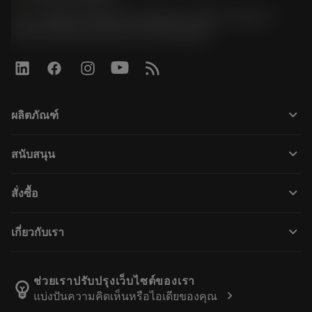
51, JL Tower, 19th Floor, Room No. 1904-6, Rama 9
Road, Kwaeng Huamark, Khet Bangkapi
keyboard_arrow_down
ผลิตภัณฑ์
Alle Werkzeuge
keyboard_arrow_down
สนับสนุน
Alle Software
Kundenservice
การรีไซเคิล
keyboard_arrow_down
สั่งซื้อ
Händler und Fachspezialisten
Nachschleifen
Wie kauft man
Anleitungen und Tutorials
Tailor Made
keyboard_arrow_down
เกี่ยวกับเรา
Bestellung
Rechner und Apps
Über Sandvik Coromant
Rückgabe
Kataloge und Handbücher
Manufacturing Wellness
Verfolgen Sie Ihre Bestellung
ช่วยเราปรับปรุงเว็บไซต์ของเรา
emoji_objects
chevron_right
แบ่งปันความคิดเห็นหรือไอเดียของคุณ
Karriere
Ein Angebot erstellen