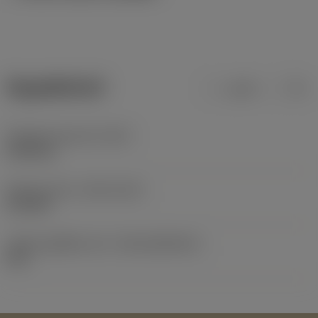
ข้อมูลผลิตภัณฑ์
เมตริก
นิ้ว
น้ำหนักของอุปกรณ์
(WT)
0.003 kg
Release date
(ValFrom20)
31/1/05
รหัสของชุดที่ออกแล้ว
(RELEASEPACK)
05.1