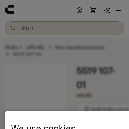
account_circle
shopping_cart
menu
chevron_right
chevron_right
เริ่มต้น
เครื่องมือ
Non-classified products
chevron_right
5519 107-01
5519 107-
01
สลักดึง
bookmark
บันทึกไปยังรายการ
balance
We use cookies
เปรียบเทียบผลิตภัณ