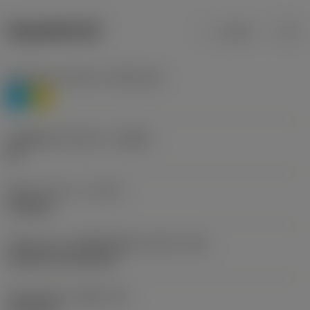
ข้อมูลผลิตภัณฑ์
เมตริก
นิ้ว
Workpiece material
(TMC1ISO)
P
M
รหัสผู้ผลิตร่องหักเศษ
(CBMD)
HR
ชนิดการทำงาน
(CTPT)
roughing
รหัสรูปแบบการติดตั้งเม็ดมีด (เมตริก)
(IFS)
Cylindrical fixing hole
เส้นผ่าศูนย์กลางรูยึด
(D1)