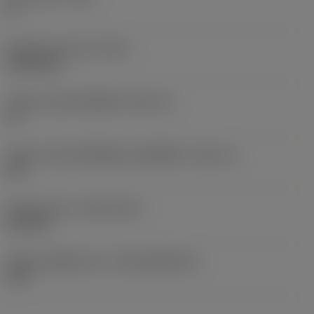
0 °
น้ำหนักของอุปกรณ์
(WT)
0.0262 kg
รหัสขนาดช่องใส่เม็ดมีด
(SSC_M)
19
รหัสขนาดช่องใส่เม็ดมีดแบบอิมพีเรียล
(SSC_N)
3/4
Release date
(ValFrom20)
2/11/92
รหัสของชุดที่ออกแล้ว
(RELEASEPACK)
92.3