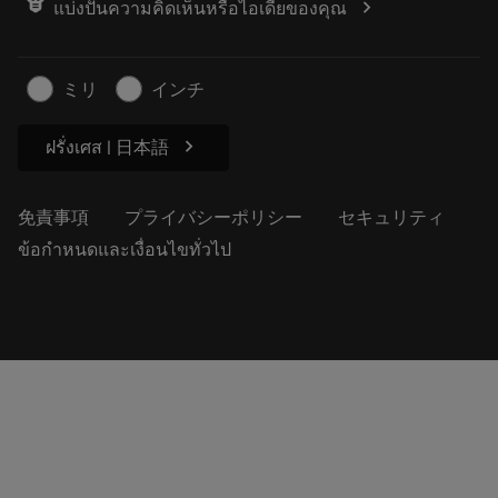
chevron_right
แบ่งปันความคิดเห็นหรือไอเดียของคุณ
経歴
見積もりを作成する
サステナブルな事業
記事
ミリ
インチ
プレス用
chevron_right
ฝรั่งเศส | 日本語
免責事項
プライバシーポリシー
セキュリティ
ข้อกำหนดและเงื่อนไขทั่วไป