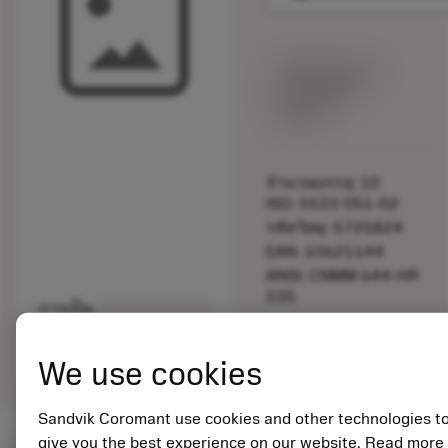
พร้อมจําหน่าย
ภายในหนึ่ง
สัปดาห์
จำนวนบรรจุ: 10
ISO: 5533 051-02
รหัสวัสดุ: 5725824
EAN: 10621144
ANSI: CNMM 644-HR
235
การเป็น
deployed_code
ตัวแทน
แสดงโมเดล 3 มิติ
remove
add
ทั่วไป
shopping_cart
เพิ่มล
We use cookies
Sandvik Coromant use cookies and other technologies t
give you the best experience on our website. Read more