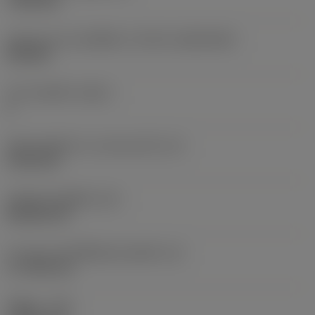
7.925 mm
รูปทรงและขนาดเม็ดมีด
(CUTINT_SIZESHAPE)
CN1906
จำนวนคมตัด
(CEDC)
2
เส้นผ่านศูนย์กลางวงกลมแนบใน
(IC)
19.05 mm
รหัสรูปทรงเม็ดมีด
(SC)
Rhombic 80
ความยาวประสิทธิผลของคมตัด
(LE)
17.7439 mm
รัศมีมุม
(RE)