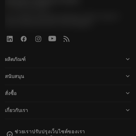
Sandvik Thailand Limited
phone
+66 2 016 2120
51, JL Tower, 19th Floor, Room No. 1904-6, Rama 9
Road, Kwaeng Huamark, Khet Bangkapi
keyboard_arrow_down
ผลิตภัณฑ์
すべてのツール
keyboard_arrow_down
สนับสนุน
すべてのソフトウェア
カスタマーサービス
リサイクル
keyboard_arrow_down
สั่งซื้อ
販売店および専門家
再生処理
購入方法
ガイドとチュートリアル
テーラーメード
keyboard_arrow_down
เกี่ยวกับเรา
注文
計算ツールとアプリ
サンドビック・コロマントについて
戻る
カタログおよびハンドブック
Manufacturing Wellness
注文を追跡する
ช่วยเราปรับปรุงเว็บไซต์ของเรา
emoji_objects