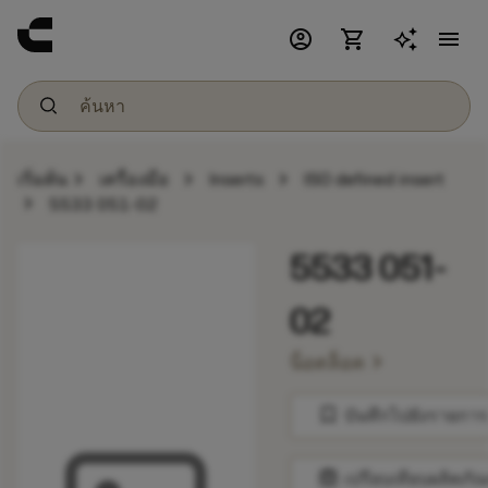
account_circle
shopping_cart
menu
chevron_right
chevron_right
chevron_right
เริ่มต้น
เครื่องมือ
Inserts
ISO defined insert
chevron_right
5533 051-02
5533 051-
02
chevron_right
น็อตล็อค
bookmark
บันทึกไปยังรายการ
balance
เปรียบเทียบผลิตภัณ