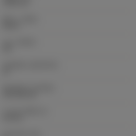
1.5875 mm
ทิศทาง
(HAND)
Neutral
เกรด
(GRADE)
235
วัสดุเม็ดมีด
(SUBSTRATE)
HC
ชั้นเคลือบผิว
(COATING)
CVD TiCN+TiN
ความหนาเม็ดมีด
(S)
6.35 mm
มุมหลบหลัก
(AN)