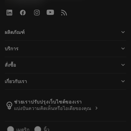
keyboard_arrow_down
ผลิตภัณฑ์
ผลิตภัณฑ์ทั้งหมด
keyboard_arrow_down
บริการ
CoroPlus® Tool Guide
การรีไซเคิล
Tool Assembly
keyboard_arrow_down
สั่งซื้อ
การฟื้นฟูสภาพเครื่องมือ
Tailor Made
วิธีการซื้อ
ความรู้
แคตตาล็อก
keyboard_arrow_down
เกี่ยวกับเรา
สั่ง ซื้อ
บทเรียนอิเล็กทรอนิกส์
ตำแหน่งงาน
ผลการค้นหา
กิจกรรมและการฝึกอบรม
เกี่ยวกับแซนด์วิคโคโรม้อนท์
ติดตามคําสั่งซื้อของคุณ
Tool ID
ช่วยเราปรับปรุงเว็บไซต์ของเรา
emoji_objects
chevron_right
แบ่งปันความคิดเห็นหรือไอเดียของคุณ
ค้นหาเรา
คำ ถาม
สำหรับสื่อมวลชน
ติดต่อเรา
ข้อมูลความปลอดภัยในการทำงาน
เมตริก
นิ้ว