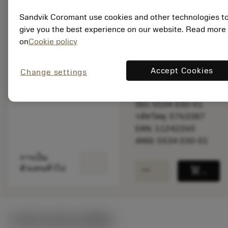
Sandvik Coromant use cookies and other technologies t
give you the best experience on our website. Read more
ราคาตั้ง:
on
Cookie policy
2 675.00 DKK
สินค้ารอการผลิต
Accept Cookies
Change settings
จำนวนบรรจุ: 1
ISO: 5534 030-01
รหัสวัสดุ: 5763387
EAN: 11242265
ANSI: 5534 030-01
การเป็น
remove
add
ตัวแทนทั่วไป
shopping_cart
เพิ่มล
ภาพประกอบทางเทคนิค