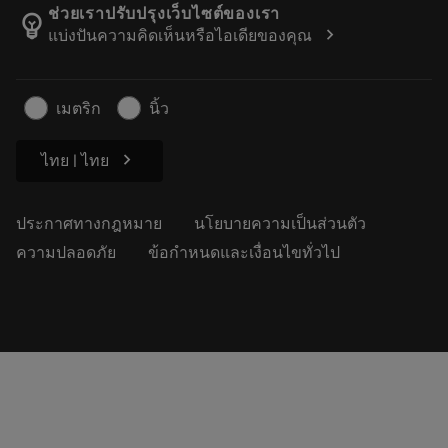
เกี่ยวกับแซนด์วิคโคโรม้อนท์
ติดตามคําสั่งซื้อของคุณ
Tool ID
ช่วยเราปรับปรุงเว็บไซต์ของเรา
emoji_objects
chevron_right
แบ่งปันความคิดเห็นหรือไอเดียของคุณ
ค้นหาเรา
คำ ถาม
สำหรับสื่อมวลชน
ติดต่อเรา
ข้อมูลความปลอดภัยในการทำงาน
เมตริก
นิ้ว
ความยั่งยืน
chevron_right
ไทย | ไทย
ประกาศทางกฎหมาย
นโยบายความเป็นส่วนตัว
ความปลอดภัย
ข้อกำหนดและเงื่อนไขทั่วไป