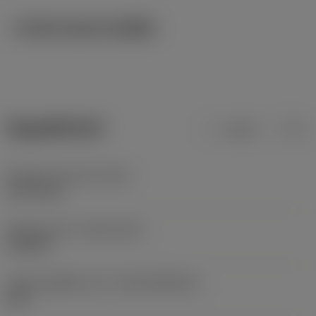
ภาพประกอบทางเทคนิค
ข้อมูลผลิตภัณฑ์
เมตริก
นิ้ว
น้ำหนักของอุปกรณ์
(WT)
0.3711 kg
Release date
(ValFrom20)
19/6/00
รหัสของชุดที่ออกแล้ว
(RELEASEPACK)
00.2