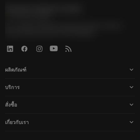
Sandvik Thailand Limited
phone
+66 2 016 2120
51, JL Tower, 19th Floor, Room No. 1904-6, Rama 9
Road, Kwaeng Huamark, Khet Bangkapi
keyboard_arrow_down
ผลิตภัณฑ์
ผลิตภัณฑ์ทั้งหมด
keyboard_arrow_down
บริการ
CoroPlus® Tool Guide
การรีไซเคิล
Tool Assembly
keyboard_arrow_down
สั่งซื้อ
การฟื้นฟูสภาพเครื่องมือ
Tailor Made
วิธีการซื้อ
ความรู้
แคตตาล็อก
keyboard_arrow_down
เกี่ยวกับเรา
สั่ง ซื้อ
บทเรียนอิเล็กทรอนิกส์
ตำแหน่งงาน
ผลการค้นหา
กิจกรรมและการฝึกอบรม