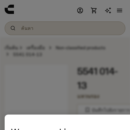
account_circle
shopping_cart
menu
chevron_right
chevron_right
เริ่มต้น
เครื่องมือ
Non-classified products
chevron_right
5541 014-13
5541 014-
13
แหวนรอง
bookmark
บันทึกไปยังรายการ
balance
เปรียบเทียบผลิตภัณ