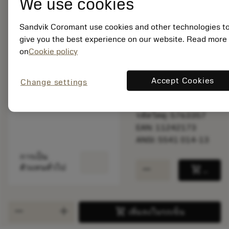
We use cookies
Sandvik Coromant use cookies and other technologies t
พร้อมจําหน่าย
give you the best experience on our website. Read more
ภายในหนึ่ง
on
Cookie policy
สัปดาห์
Accept Cookies
Change settings
จำนวนบรรจุ: 1
ISO: 5541 014-13
รหัสวัสดุ: 5763357
EAN: 11242173
ANSI: 5541 014-13
การเป็น
remove
add
ตัวแทนทั่วไป
shopping_cart
เพิ่มล
remove
add
shopping_cart
เพิ่มลงในรถเข็น