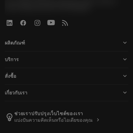
51, JL Tower, 19th Floor, Room No. 1904-6, Rama 9
Road, Kwaeng Huamark, Khet Bangkapi
keyboard_arrow_down
ผลิตภัณฑ์
所有产品
keyboard_arrow_down
บริการ
CoroPlus® Tool Guide
回收利用
Tool Assembly
keyboard_arrow_down
สั่งซื้อ
重磨
Tailor Made
如何购买
知识
网络样本
keyboard_arrow_down
เกี่ยวกับเรา
订购
在线学习
人才招聘
添加至退货车
活动和培训
关于我们
跟踪您的订单
Tool ID
ช่วยเราปรับปรุงเว็บไซต์ของเรา
emoji_objects
chevron_right
แบ่งปันความคิดเห็นหรือไอเดียของคุณ
找到我们
常见问题
新闻与媒体
联系我们