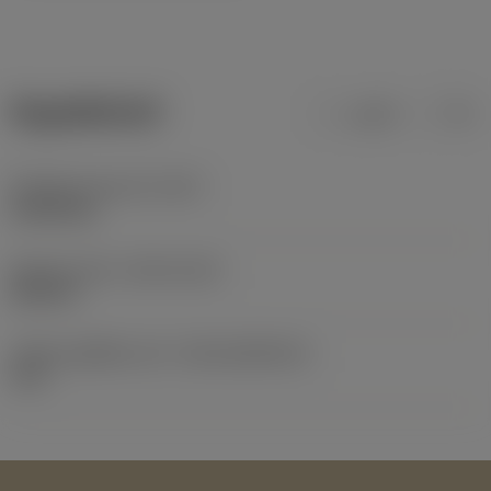
ข้อมูลผลิตภัณฑ์
เมตริก
นิ้ว
น้ำหนักของอุปกรณ์
(WT)
0.0018 kg
Release date
(ValFrom20)
24/9/13
รหัสของชุดที่ออกแล้ว
(RELEASEPACK)
13.2