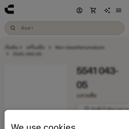
account_circle
shopping_cart
menu
chevron_right
chevron_right
เริ่มต้น
เครื่องมือ
Non-classified products
chevron_right
5541 043-05
5541 043-
05
แหวนซีล
bookmark
บันทึกไปยังรายการ
We use cookies
balance
เปรียบเทียบผลิตภัณ