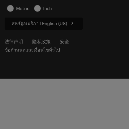
安全信息
Metric
Inch
可持续性
chevron_right
สหรัฐอเมริกา | English (US)
法律声明
隐私政策
安全
ข้อกำหนดและเงื่อนไขทั่วไป