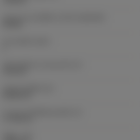
7.925 mm
รูปทรงและขนาดเม็ดมีด
(CUTINT_SIZESHAPE)
CN1906
จำนวนคมตัด
(CEDC)
2
เส้นผ่านศูนย์กลางวงกลมแนบใน
(IC)
19.05 mm
รหัสรูปทรงเม็ดมีด
(SC)
Rhombic 80
ความยาวประสิทธิผลของคมตัด
(LE)
17.7439 mm
รัศมีมุม
(RE)