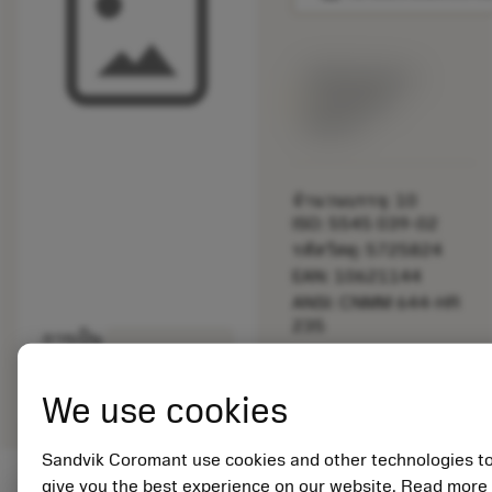
พร้อมจําหน่าย
ภายในหนึ่ง
สัปดาห์
จำนวนบรรจุ: 10
ISO: 5545 039-02
รหัสวัสดุ: 5725824
EAN: 10621144
ANSI: CNMM 644-HR
235
การเป็น
deployed_code
ตัวแทน
แสดงโมเดล 3 มิติ
remove
add
ทั่วไป
shopping_cart
เพิ่มล
We use cookies
Sandvik Coromant use cookies and other technologies t
give you the best experience on our website. Read more