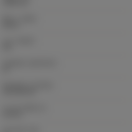
1.5875 mm
ทิศทาง
(HAND)
Neutral
เกรด
(GRADE)
235
วัสดุเม็ดมีด
(SUBSTRATE)
HC
ชั้นเคลือบผิว
(COATING)
CVD TiCN+TiN
ความหนาเม็ดมีด
(S)
6.35 mm
มุมหลบหลัก
(AN)