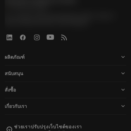
Sandvik Thailand Limited
phone
+66 2 016 2120
51, JL Tower, 19th Floor, Room No. 1904-6, Rama 9
Road, Kwaeng Huamark, Khet Bangkapi
keyboard_arrow_down
ผลิตภัณฑ์
すべてのツール
keyboard_arrow_down
สนับสนุน
すべてのソフトウェア
カスタマーサービス
リサイクル
keyboard_arrow_down
สั่งซื้อ
販売店および専門家
再生処理
購入方法
ガイドとチュートリアル
テーラーメード
keyboard_arrow_down
เกี่ยวกับเรา
注文
計算ツールとアプリ
サンドビック・コロマントについて
戻る
カタログおよびハンドブック
Manufacturing Wellness
注文を追跡する
ช่วยเราปรับปรุงเว็บไซต์ของเรา
emoji_objects