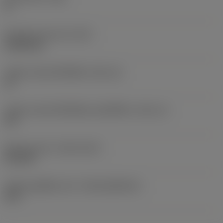
0 °
น้ำหนักของอุปกรณ์
(WT)
0.0262 kg
รหัสขนาดช่องใส่เม็ดมีด
(SSC_M)
19
รหัสขนาดช่องใส่เม็ดมีดแบบอิมพีเรียล
(SSC_N)
3/4
Release date
(ValFrom20)
2/11/92
รหัสของชุดที่ออกแล้ว
(RELEASEPACK)
92.3