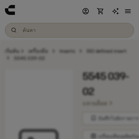
account_circle
shopping_cart
menu
chevron_right
chevron_right
chevron_right
เริ่มต้น
เครื่องมือ
Inserts
ISO defined insert
chevron_right
5545 039-02
5545 039-
02
chevron_right
แหวนล็อค
bookmark
บันทึกไปยังรายการ
balance
เปรียบเทียบผลิตภัณ