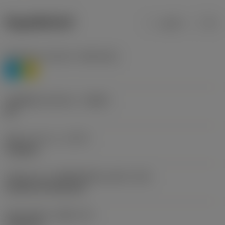
ข้อมูลผลิตภัณฑ์
เมตริก
นิ้ว
Workpiece material
(TMC1ISO)
P
M
รหัสผู้ผลิตร่องหักเศษ
(CBMD)
HR
ชนิดการทำงาน
(CTPT)
roughing
รหัสรูปแบบการติดตั้งเม็ดมีด (เมตริก)
(IFS)
Cylindrical fixing hole
เส้นผ่าศูนย์กลางรูยึด
(D1)