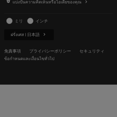
chevron_right
แบ่งปันความคิดเห็นหรือไอเดียของคุณ
経歴
見積もりを作成する
サステナブルな事業
記事
ミリ
インチ
プレス用
chevron_right
ฝรั่งเศส | 日本語
免責事項
プライバシーポリシー
セキュリティ
ข้อกำหนดและเงื่อนไขทั่วไป