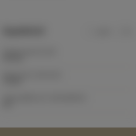
ข้อมูลผลิตภัณฑ์
เมตริก
นิ้ว
น้ำหนักของอุปกรณ์
(WT)
0.053 kg
Release date
(ValFrom20)
7/10/02
รหัสของชุดที่ออกแล้ว
(RELEASEPACK)
03.1