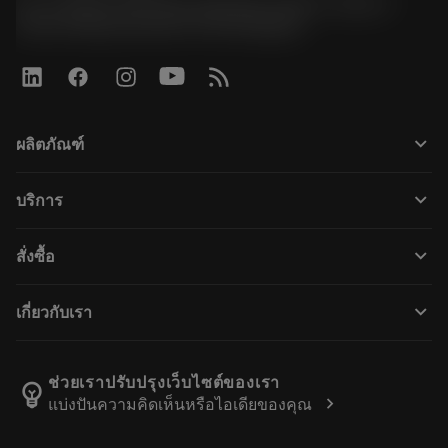
51, JL Tower, 19th Floor, Room No. 1904-6, Rama 9
Road, Kwaeng Huamark, Khet Bangkapi
keyboard_arrow_down
ผลิตภัณฑ์
ผลิตภัณฑ์ทั้งหมด
keyboard_arrow_down
บริการ
CoroPlus® Tool Guide
การรีไซเคิล
Tool Assembly
keyboard_arrow_down
สั่งซื้อ
การฟื้นฟูสภาพเครื่องมือ
Tailor Made
วิธีการซื้อ
ความรู้
แคตตาล็อก
keyboard_arrow_down
เกี่ยวกับเรา
สั่ง ซื้อ
บทเรียนอิเล็กทรอนิกส์
ตำแหน่งงาน
ผลการค้นหา
กิจกรรมและการฝึกอบรม
เกี่ยวกับแซนด์วิคโคโรม้อนท์
ติดตามคําสั่งซื้อของคุณ
Tool ID
ช่วยเราปรับปรุงเว็บไซต์ของเรา
emoji_objects
chevron_right
แบ่งปันความคิดเห็นหรือไอเดียของคุณ
ค้นหาเรา
คำ ถาม
สำหรับสื่อมวลชน
ติดต่อเรา