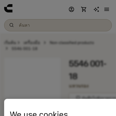
account_circle
shopping_cart
menu
chevron_right
chevron_right
เริ่มต้น
เครื่องมือ
Non-classified products
chevron_right
5546 001-18
5546 001-
18
แหวนรอง
bookmark
บันทึกไปยังรายการ
We use cookies
balance
เปรียบเทียบผลิตภัณ