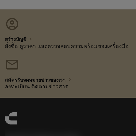
account_circle
chevron_right
สร้างบัญชี
สั่งซื้อ ดูราคา และตรวจสอบความพร้อมของเครื่องมือ
mail
chevron_right
สมัครรับจดหมายข่าวของเรา
ลงทะเบียน ติดตามข่าวสาร